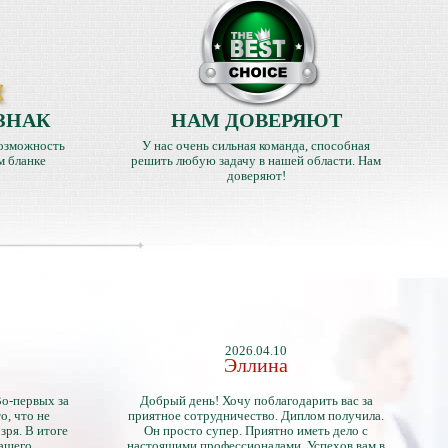
ЗНАК
НАМ ДОВЕРЯЮТ
озможность
У нас очень сильная команда, способная
м бланке
решить любую задачу в нашей области. Нам
доверяют!
2026.04.10
Эллина
Во-первых за
Добрый день! Хочу поблагодарить вас за
о, что не
приятное сотрудничество. Диплом получила.
зря. В итоге
Он просто супер. Приятно иметь дело с
нашего
настоящими профессионалами. Успехов вам в