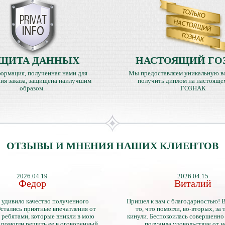
ЩИТА ДАННЫХ
НАСТОЯЩИЙ ГО
ормация, полученная нами для
Мы предоставляем уникальную в
ия заказа, защищена наилучшим
получить диплом на настояще
образом.
ГОЗНАК
ОТЗЫВЫ И МНЕНИЯ НАШИХ КЛИЕНТОВ
2026.04.19
2026.04.15
Федор
Виталий
 удивило качество полученного
Пришел к вам с благодарностью! 
стались приятные впечатления от
то, что помогли, во-вторых, за т
 ребятами, которые вникли в мою
кинули. Беспокоилась совершенно 
 помогли решить ее в оговоренный
получила удовольствие от 