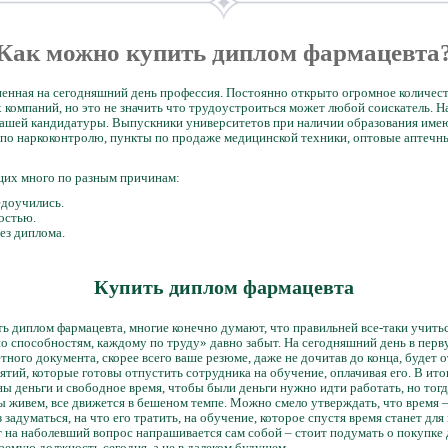
Как можно купить диплом фармацевта
енная на сегодняшний день профессия. Постоянно открыто огромное количест
омпаний, но это не значить что трудоустроиться может любой соискатель. 
вашей кандидатуры. Выпускники университетов при наличии образования име
я по наркоконтролю, пункты по продаже медицинской техники, оптовые аптечн
их много по разным причинам:
едоучились.
остью.
ез диплома.
Купить диплом фармацевта
ь диплом фармацевта, многие конечно думают, что правильней все-таки учиться
о способностям, каждому по труду» давно забыт. На сегодняшний день в перв
етного документа, скорее всего ваше резюме, даже не дочитав до конца, будет о
тий, которые готовы отпустить сотрудника на обучение, оплачивая его. В итог
 деньги и свободное время, чтобы были деньги нужно идти работать, но тогд
ы живем, все движется в бешеном темпе. Можно смело утверждать, что время 
ез задуматься, на что его тратить, на обучение, которое спустя время станет дл
т на наболевший вопрос напрашивается сам собой – стоит подумать о покупке
аемую должность сегодня, а не в далеком будущем.