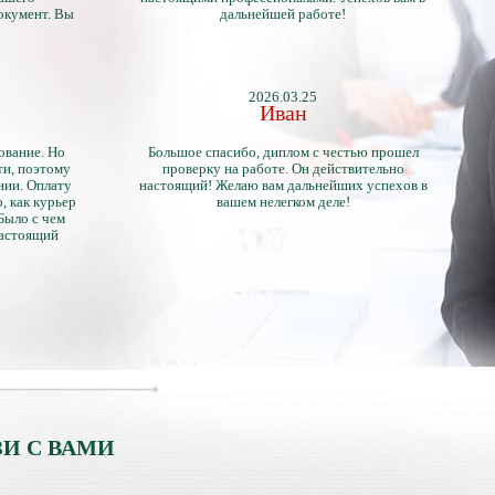
окумент. Вы
дальнейшей работе!
2026.03.25
Иван
ование. Но
Большое спасибо, диплом с честью прошел
ти, поэтому
проверку на работе. Он действительно
нии. Оплату
настоящий! Желаю вам дальнейших успехов в
, как курьер
вашем нелегком деле!
 Было с чем
настоящий
тличий с
ентами.
И С ВАМИ