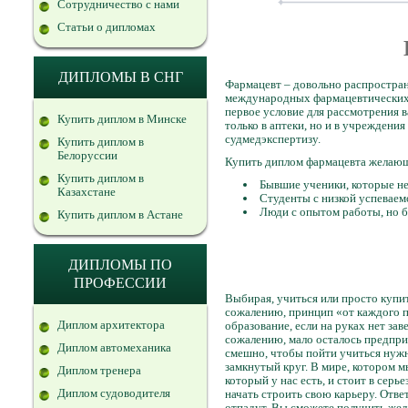
Сотрудничество с нами
Статьи о дипломах
ДИПЛОМЫ В СНГ
Фармацевт – довольно распростран
международных фармацевтических к
первое условие для рассмотрения 
Купить диплом в Минске
только в аптеки, но и в учреждени
судмедэкспертизу.
Купить диплом в
Белоруссии
Купить диплом фармацевта желающ
Купить диплом в
Бывшие ученики, которые н
Казахстане
Студенты с низкой успеваем
Люди с опытом работы, но б
Купить диплом в Астане
ДИПЛОМЫ ПО
ПРОФЕССИИ
Выбирая, учиться или просто купит
сожалению, принцип «от каждого п
Диплом архитектора
образование, если на руках нет зав
сожалению, мало осталось предприя
Диплом автомеханика
смешно, чтобы пойти учиться нужны
замкнутый круг. В мире, котором м
Диплом тренера
который у нас есть, и стоит в серь
Диплом судоводителя
начать строить свою карьеру. Отве
отпадут. Вы сможете получить жел