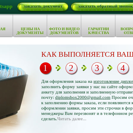
tsapp
заказать документ
заказать обратный звонок
АЯ
ЦЕНЫ НА
ФОТО И ВИДЕО
ГАРАНТИИ
ВОПР
ДОКУМЕНТЫ
ДОКУМЕНТОВ
КАЧЕСТВА
ОТВ
КАК ВЫПОЛНЯЕТСЯ ВАШ
1
2
3
4
Для оформления заказа на
изготовление дипло
заполнить форму заявки у нас на сайте оформл
анкету для заполнения и заполненную отправи
почту:
diplomsbox2000@gmail.com
Просим оче
к заполнению формы заказа, если появляются 
оформлении заявки, просим эти строчки в фор
менеджеры Вам перезвонят и в телефонном р
сделать.
Читать далее...