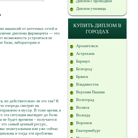
Диплом с проводкой
Диплом училища
?
КУПИТЬ ДИПЛОМ В
во вакансий от аптечных сетей и
ГОРОДАХ
Наличие диплома фармацевта — это
ют возможность устроиться не
ые базы, лаборатории и
Архангельск
Астрахань
Барнаул
Белгород
Брянск
Владивосток
Верхняя Пышма
Волгоград
, но действительно ли это так? К
ую очередь смотрят на
Волжск
тправлено в мусор. В тоже время, к
е эта ситуация выглядит до боли
Вологда
а не будет времени – получается
Воронеж
– это самый ценный ресурс,
я вас неактуальным или уже сейчас
Екатеринбург
 диплома и тогда эти проблемы