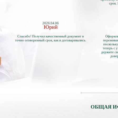
срок.
2026.04.06
Юрий
Спасибо! Получил качественный документ в
Оформля
точно оговоренный срок, как и договаривались.
переживан
поскольку
теперь с 
держите св
дове
ОБЩАЯ И