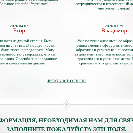
 Большое спасибо! Удачи вам!
сотрудничества и качественный д
мне очень помогли!
2026.04.02
2026.03.29
Егор
Владимир
л заказ из другой страны. Были
Уже получил одно высшее образ
ия на счет вашей порядочности,
решил сменить сферу деятельнос
 была внесена предоплата. Могу
обратился к услугам вашей компа
уверенностью утверждать, что вы
за документ внес только после того
ое слово. Спасибо за оправданное
доставил его в указанное место.
рие и качественный диплом!
сравнить – это действительно 
диплом. Он не имеет никаких о
официально выданными докум
ЧИТАТЬ ВСЕ ОТЗЫВЫ
ФОРМАЦИЯ, НЕОБХОДИМАЯ НАМ ДЛЯ СВЯЗ
ЗАПОЛНИТЕ ПОЖАЛУЙСТА ЭТИ ПОЛЯ.