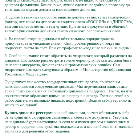
появится символ двуглавого орла, если его не видно, очевидно это
дешевая фальшивка. Конечно же, лучше сделать подобную проверку до
того, как вы отдали деньги за изготовление диплома.
3. Одним из важных способов защиты документа выступает следующий
фактор, чем ниже на дипломе находятся слова «РОССИЯ» и «ДИПЛОМ»,
тем они менее заметны и тем лучше. При печати документа в обычной
типографии сложно добиться такого сложного расположения слов.
4. На правой стороне диплома в обязательном порядке должны
присутствовать «водяные знаки». Они просматриваются, когда вы
поднесете листы на свет. При ультрафиолете «водяные знаки» не видны.
5. Особое внимание стоит обратить на микротекст, который размещен на
дипломе. Его можно рассмотреть только через лупу. Буквы должны быть
нанесены аккуратно, без опечаток и грамматических ошибок. Сам
микротекст выглядит следующим образом: «Министерство образования
Российской Федерации».
Существует множество государственных стандартов, по которым
изготавливаются современные дипломы. Мы перечислили лишь самые
яркие признаки отличия настоящего диплома от подделки. Это то, на что
по статистике обращают внимание в первую очередь. Главное, чтобы у
работодателя не возникло никаких подозрений. Ведите себя уверенно и,
конечно же, удачи!
Купить диплом с реестром
в нашей компании, значит обезопасить себя
от неприятных сюрпризов связанных с качеством документа. Уверяем,
наш диплом будет настоящим. А если вам нужен диплом с занесением в
реестр определенного вуза, мы подскажем вам все наиболее оптимальные
варианты для решения этого задания.