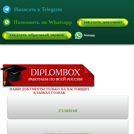
Написать в Telegram
Позвонить по Whatsapp
заказать документ
заказать обратный звонок
Watsapp
НАШИ ДОКУМЕНТЫ ТОЛЬКО НА НАСТОЯЩИХ
БЛАНКАХ ГОЗНАК
ГЛАВНАЯ