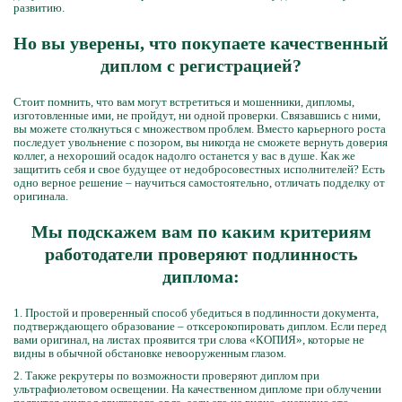
развитию.
Но вы уверены, что покупаете качественный
диплом с регистрацией?
Стоит помнить, что вам могут встретиться и мошенники, дипломы,
изготовленные ими, не пройдут, ни одной проверки. Связавшись с ними,
вы можете столкнуться с множеством проблем. Вместо карьерного роста
последует увольнение с позором, вы никогда не сможете вернуть доверия
коллег, а нехороший осадок надолго останется у вас в душе. Как же
защитить себя и свое будущее от недобросовестных исполнителей? Есть
одно верное решение – научиться самостоятельно, отличать подделку от
оригинала.
Мы подскажем вам по каким критериям
работодатели проверяют подлинность
диплома:
1. Простой и проверенный способ убедиться в подлинности документа,
подтверждающего образование – отксерокопировать диплом. Если перед
вами оригинал, на листах проявится три слова «КОПИЯ», которые не
видны в обычной обстановке невооруженным глазом.
2. Также рекрутеры по возможности проверяют диплом при
ультрафиолетовом освещении. На качественном дипломе при облучении