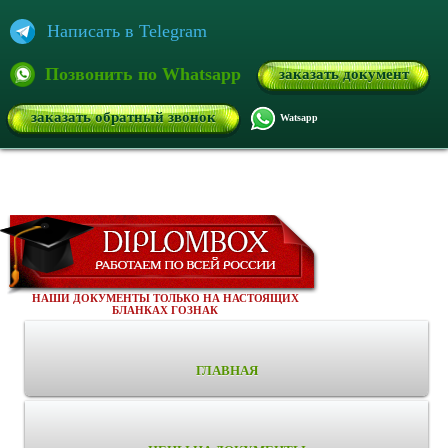
Написать в Telegram
Позвонить по Whatsapp
заказать документ
заказать обратный звонок
Watsapp
НАШИ ДОКУМЕНТЫ ТОЛЬКО НА НАСТОЯЩИХ
БЛАНКАХ ГОЗНАК
ГЛАВНАЯ