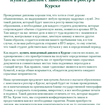
Курске
Проведенные дипломы хороши тем, что хотя и стоят дороже
обыкновенных, но выдерживают любую проверку кадровых служб. Это
такой диплом, который будет занесен в реестр министерства
образования, а необходимые для каждого студента документы, которые
сопровождают обычно студенческую жизнь, появятся в архивах ВУЗа.
Там заведут на вас личное дело и внесут туда ведомости с экзаменов и
зачетов, контрольные и курсовые, зачетную книжку и многое другое.
Таким образом, создается иллюзия вашего пребывания там, и в том
случае, если ваш работодатель отправит в ВУЗ запрос, то ему ответят,
что такой студент действительно обучался у них в определенный период.
Как видите,
купить поведенный диплом в Курске
совсем несложно, но
одновременно с его приобретением вы получите определенные гарантии.
Здесь мы хотим предостеречь вас от приобретения таких серьезных
документов в сомнительных местах типа подземных переходов и
станций метро. Как правило, такие «дипломы» являются всего-навсего
бумагой, и когда обман вскрывается, обладателя документа ожидают
серьезные неприятности.
Наша организация предлагает вам
купить диплом о высшем образовании
с занесением в реестр в Курске
, который будет не только проведенным,
но и напечатанным на оригинальном бланке государственной типографии
Гознак, и содержать голограммы, микротекст, и все необходимые печати
и подписи. Такой диплом невозможно отличить от тех, которые выдают
ВУЗы. Кроме того, мы сохраняем конфиденциальность заказа и
предоставляем вам все необходимые гарантии. Решив приобрести
диплом, мы рекомендуем вам ориентироваться не на ту организацию, где