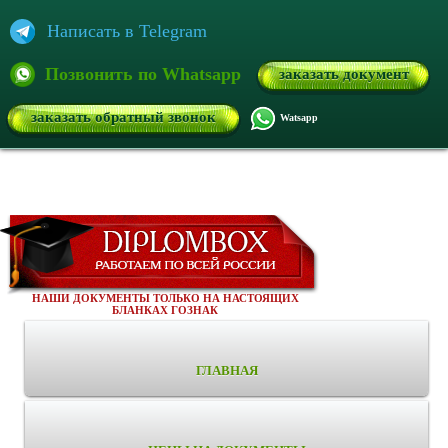
Написать в Telegram
Позвонить по Whatsapp
заказать документ
заказать обратный звонок
Watsapp
НАШИ ДОКУМЕНТЫ ТОЛЬКО НА НАСТОЯЩИХ
БЛАНКАХ ГОЗНАК
ГЛАВНАЯ