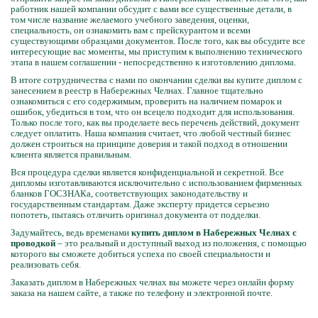
работник нашей компании обсудит с вами все существенные детали, в
том числе название желаемого учебного заведения, оценки,
специальность, он ознакомить вам с прейскурантом и всеми
существующими образцами документов. После того, как вы обсудите все
интересующие вас моменты, мы приступим к выполнению технического
этапа в нашем соглашении - непосредственно к изготовлению диплома.
В итоге сотрудничества с нами по окончании сделки вы купите диплом с
занесением в реестр в Набережных Челнах. Главное тщательно
ознакомиться с его содержимым, проверить на наличием помарок и
ошибок, убедиться в том, что он всецело подходит для использования.
Только после того, как вы проделаете весь перечень действий, документ
следует оплатить. Наша компания считает, что любой честный бизнес
должен строиться на принципе доверия и такой подход в отношении
клиента является правильным.
Вся процедура сделки является конфиденциальной и секретной. Все
дипломы изготавливаются исключительно с использованием фирменных
бланков ГОСЗНАКа, соответствующих законодательству и
государственным стандартам. Даже эксперту придется серьезно
попотеть, пытаясь отличить оригинал документа от подделки.
Задумайтесь, ведь временами
купить диплом в Набережных Челнах с
проводкой
– это реальный и доступный выход из положения, с помощью
которого вы сможете добиться успеха по своей специальности и
реализовать себя.
Заказать диплом в Набережных челнах вы можете через онлайн форму
заказа на нашем сайте, а также по телефону и электронной почте.