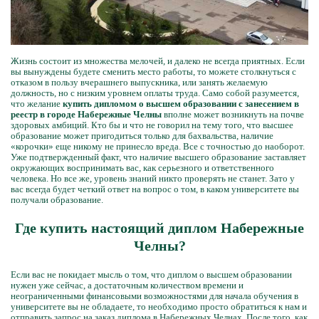
Жизнь состоит из множества мелочей, и далеко не всегда приятных. Если
вы вынуждены будете сменить место работы, то можете столкнуться с
отказом в пользу вчерашнего выпускника, или занять желаемую
должность, но с низким уровнем оплаты труда. Само собой разумеется,
что желание
купить дипломом о высшем образовании с занесением в
реестр в городе Набережные Челны
вполне может возникнуть на почве
здоровых амбиций. Кто бы и что не говорил на тему того, что высшее
образование может пригодиться только для бахвальства, наличие
«корочки» еще никому не принесло вреда. Все с точностью до наоборот.
Уже подтвержденный факт, что наличие высшего образование заставляет
окружающих воспринимать вас, как серьезного и ответственного
человека. Но все же, уровень знаний никто проверять не станет. Зато у
вас всегда будет четкий ответ на вопрос о том, в каком университете вы
получали образование.
Где купить настоящий диплом Набережные
Челны?
Если вас не покидает мысль о том, что диплом о высшем образовании
нужен уже сейчас, а достаточным количеством времени и
неограниченными финансовыми возможностями для начала обучения в
университете вы не обладаете, то необходимо просто обратиться к нам и
отправить запрос на заказ диплома в Набережных Челнах. После того, как