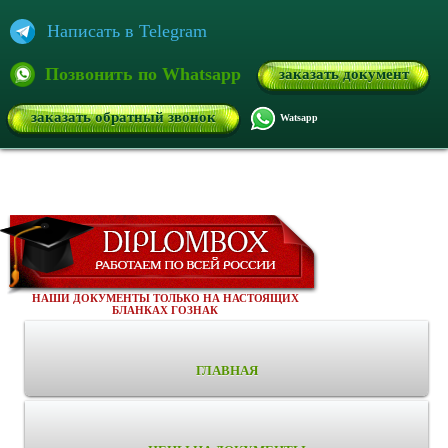
Написать в Telegram
Позвонить по Whatsapp
заказать документ
заказать обратный звонок
Watsapp
НАШИ ДОКУМЕНТЫ ТОЛЬКО НА НАСТОЯЩИХ
БЛАНКАХ ГОЗНАК
ГЛАВНАЯ