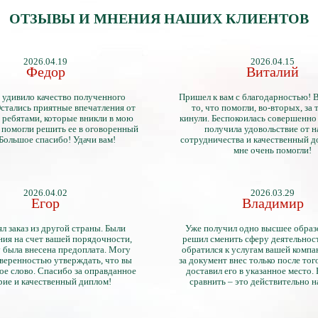
ОТЗЫВЫ И МНЕНИЯ НАШИХ КЛИЕНТОВ
2026.04.19
2026.04.15
Федор
Виталий
 удивило качество полученного
Пришел к вам с благодарностью! 
стались приятные впечатления от
то, что помогли, во-вторых, за т
 ребятами, которые вникли в мою
кинули. Беспокоилась совершенно 
 помогли решить ее в оговоренный
получила удовольствие от 
 Большое спасибо! Удачи вам!
сотрудничества и качественный д
мне очень помогли!
2026.04.02
2026.03.29
Егор
Владимир
л заказ из другой страны. Были
Уже получил одно высшее образ
ия на счет вашей порядочности,
решил сменить сферу деятельнос
 была внесена предоплата. Могу
обратился к услугам вашей компа
уверенностью утверждать, что вы
за документ внес только после того
ое слово. Спасибо за оправданное
доставил его в указанное место.
рие и качественный диплом!
сравнить – это действительно 
диплом. Он не имеет никаких о
официально выданными докум