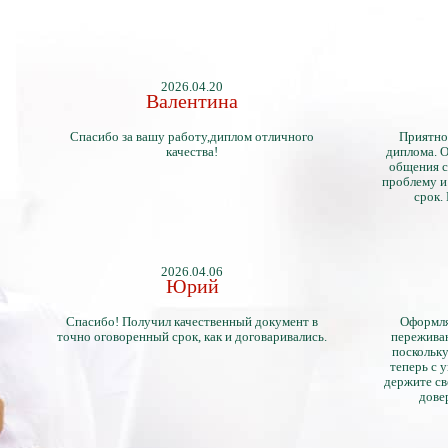
2026.04.20
Валентина
Спасибо за вашу работу,диплом отличного
Приятно
качества!
диплома. О
общения с
проблему и
срок.
2026.04.06
Юрий
Спасибо! Получил качественный документ в
Оформля
точно оговоренный срок, как и договаривались.
переживан
поскольку
теперь с 
держите св
дове