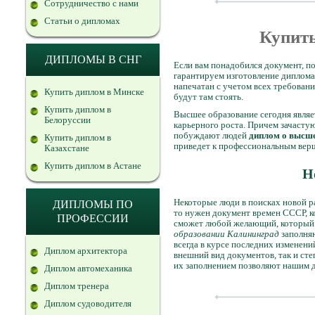
Сотрудничество с нами
Статьи о дипломах
Купить
ДИПЛОМЫ В СНГ
Если вам понадобился документ, 
гарантируем изготовление диплома
напечатан с учетом всех требовани
Купить диплом в Минске
будут там стоять.
Купить диплом в
Высшее образование сегодня являе
Белоруссии
карьерного роста. Причем зачастую
побуждают людей
диплом о высше
Купить диплом в
приведет к профессиональным вер
Казахстане
Купить диплом в Астане
Н
Некоторые люди в поисках новой р
ДИПЛОМЫ ПО
то нужен документ времен СССР, ко
ПРОФЕССИИ
сможет любой желающий, который д
образовании Калининград
заполняю
всегда в курсе последних изменени
Диплом архитектора
внешний вид документов, так и ст
их заполнением позволяют нашим 
Диплом автомеханика
Диплом тренера
Диплом судоводителя