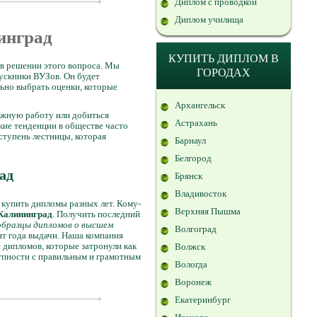
Диплом с проводкой
Диплом училища
нинград
КУПИТЬ ДИПЛОМ В
в решении этого вопроса. Мы
ГОРОДАХ
пускники ВУЗов. Он будет
льно выбрать оценки, которые
Архангельск
ижную работу или добиться
Астрахань
кие тенденции в обществе часто
ступень лестницы, которая
Барнаул
Белгород
ад
Брянск
Владивосток
 купить дипломы разных лет. Кому-
Верхняя Пышма
Калининград
. Получить последний
образцы дипломов о высшем
Волгоград
нт года выдачи. Наша компания
е дипломов, которые затронули как
Волжск
упности с правильным и грамотным
Вологда
Воронеж
Екатеринбург