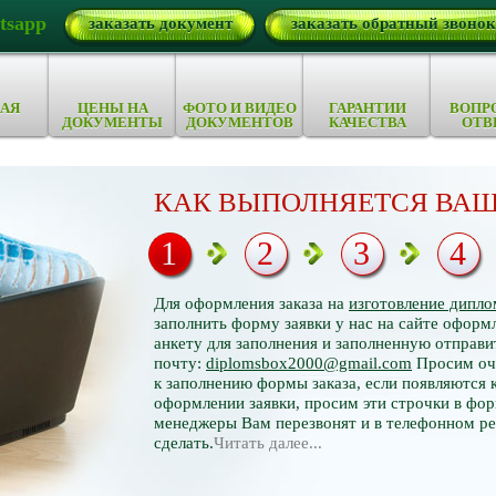
tsapp
заказать документ
заказать обратный звонок
АЯ
ЦЕНЫ НА
ФОТО И ВИДЕО
ГАРАНТИИ
ВОПР
ДОКУМЕНТЫ
ДОКУМЕНТОВ
КАЧЕСТВА
ОТВ
КАК ВЫПОЛНЯЕТСЯ ВАШ
1
2
3
4
Для оформления заказа на
изготовление дипло
заполнить форму заявки у нас на сайте оформл
анкету для заполнения и заполненную отправи
почту:
diplomsbox2000@gmail.com
Просим оче
к заполнению формы заказа, если появляются 
оформлении заявки, просим эти строчки в фор
менеджеры Вам перезвонят и в телефонном р
сделать.
Читать далее...