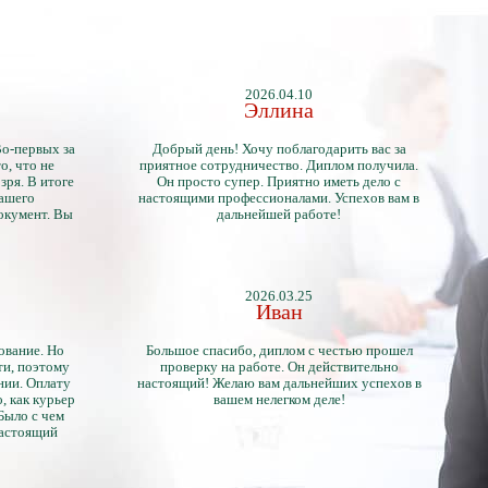
2026.04.10
Эллина
Во-первых за
Добрый день! Хочу поблагодарить вас за
о, что не
приятное сотрудничество. Диплом получила.
зря. В итоге
Он просто супер. Приятно иметь дело с
нашего
настоящими профессионалами. Успехов вам в
окумент. Вы
дальнейшей работе!
2026.03.25
Иван
ование. Но
Большое спасибо, диплом с честью прошел
ти, поэтому
проверку на работе. Он действительно
нии. Оплату
настоящий! Желаю вам дальнейших успехов в
, как курьер
вашем нелегком деле!
 Было с чем
настоящий
тличий с
ентами.