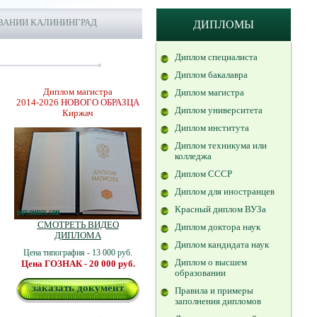
ВАНИИ КАЛИНИНГРАД
ДИПЛОМЫ
Диплом специалиста
Диплом бакалавра
Диплом магистра
Диплом магистра
2014-2026
НОВОГО ОБРАЗЦА
Диплом университета
Киржач
Диплом института
Диплом техникума или
колледжа
Диплом СССР
Диплом для иностранцев
Красный диплом ВУЗа
СМОТРЕТЬ ВИДЕО
Диплом доктора наук
ДИПЛОМА
Диплом кандидата наук
Цена типография - 13 000 руб.
Диплом о высшем
Цена ГОЗНАК - 20 000 руб.
образовании
заказать документ
Правила и примеры
заполнения дипломов