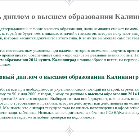
 диплом о высшем образовании Кали
подтверждающий наличие высшего образования, наша компания сможет помочь 
, который не будет иметь никаких отличий от аналогов, которые получают вы
й, которые касаются документов этого типа. К тому же вы можете самостояте
тся неотъемлемым условием, при наличии которого возможно получить прест
 преимущество обеспечивает сама «корочка», а не реальные знания и опыт. Та
м образовании 2014 купить Калининград
и таким образом встать на первую 
шинам.
овый диплом о высшем образовании Калинингр
аботы или при необходимости укрепления своих позиций на старой, стремятся
му-то 90-х или 2000-х годов, а кому-то
диплом о высшем образовании 2014 
остиг 23-летнего возраста. Выбирая тот или иной документ, важно знать все
тся по требованиям и правилам, которые действуют или действовали на моме
й. Мы знаем, что с января текущего года появились нововведения в оформлени
епени защиты бланков. Использование оригинальных бланков ГОЗНАКа в совок
дипломам выдержать любые проверки на подлинность.