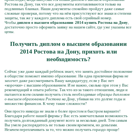
Ростова на Дону, так что все документы изготавливаются только на
подлинных бланках. Наши документы спокойно пройдут даже самые
сложные проверки, потому что на нём присутствуют все знаки и степени
защиты, так же у каждого диплома есть свой серийный номер.
Чтобы
диплом о высшем образовании 2014 купить Ростова на Дону
,
достаточно просто оформить заявку на нашем сайте, где уже указаны все
цены.
Получить диплом о высшем образовании
2014 Ростова на Дону, прихоть или
необходимость?
Сейчас уже даже каждый ребёнок знает, что занять достойное положение
в обществе поможет именно образование. Ни одна приличная фирма не
захочет даже рассматривать Вашу кандидатуру, если у Вас нет
«корочки» с высшим образованием. И не важно, сколько при этом у Вас
рекомендаций и опыта работы. Так что из-за такого отношения, люди и
пытаются всем силами получить столь необходимые
образцы дипломов
о высшем образовании Ростова на Дону
, убивая на это долгие годы и
множество финансов. К чему такие сложности?
Они просто никогда не знали о более простом и быстром варианте!
Благодаря работе нашей фирмы у Вас есть замечательная возможность
получить долгожданный документ всего за несколько дней. Тем самым
Вы умело распорядитесь не только своим временем, но деньгами.
Незачем переплачивать за то, что можно получить гораздо проще!