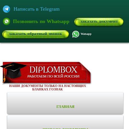
Написать в Telegram
Позвонить по Whatsapp
заказать документ
заказать обратный звонок
Watsapp
НАШИ ДОКУМЕНТЫ ТОЛЬКО НА НАСТОЯЩИХ
БЛАНКАХ ГОЗНАК
ГЛАВНАЯ