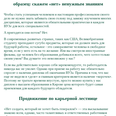
образец: скажем «нет» ненужным знаниям
Чтобы стать успешным человеком и настоящим профессионалом своего
дело не нужно знать забивать свою голову под завязку изучением многих
дисциплин, которые являются обязательными практически в каждом
ВУЗе для всех специальностей.
А пригодятся они потом? Нет.
В современных развитых странах, таких как США, Великобритания
студенту преподают сугубо предметы, которые он должен знать для
будущей работы, остальное - это саморазвитие человека в свободное
время, если у него есть на то желание. Или вы смотрели иностранные
фильмы, где человек без образования добивался всего, чего хотел только
своим умом? Вы думаете это невозможно у нас?
Если вы действительно хорошо себя зарекомендуете, то работодатель
никогда вас не уволит. Однако при приеме на работу вас обязательно
спросят о наличии диплома об окончании ВУЗа. Причина в том, что вас
еще не видели в «деле» и главным критерием является наличие «корочек».
Поэтому не тратьте времени впустую, просто можно купить у нас
диплом о высшем образовании в Кирове цена которого будет самая
приемлемая для каждого будущего обладателя.
Продвижение по карьерной лестнице
«Нет солдата, который не хочет быть генералом!» — эта высказывание
знакомо всем, однако, часто талантливых и ответственных работников