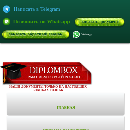
Написать в Telegram
Позвонить по Whatsapp
заказать документ
заказать обратный звонок
Watsapp
НАШИ ДОКУМЕНТЫ ТОЛЬКО НА НАСТОЯЩИХ
БЛАНКАХ ГОЗНАК
ГЛАВНАЯ