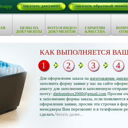
tsapp
заказать документ
заказать обратный звонок
АЯ
ЦЕНЫ НА
ФОТО И ВИДЕО
ГАРАНТИИ
ВОПР
ДОКУМЕНТЫ
ДОКУМЕНТОВ
КАЧЕСТВА
ОТВ
КАК ВЫПОЛНЯЕТСЯ ВАШ
1
2
3
4
Для оформления заказа на
изготовление дипло
заполнить форму заявки у нас на сайте оформл
анкету для заполнения и заполненную отправи
почту:
diplomsbox2000@gmail.com
Просим оче
к заполнению формы заказа, если появляются 
оформлении заявки, просим эти строчки в фор
менеджеры Вам перезвонят и в телефонном р
сделать.
Читать далее...