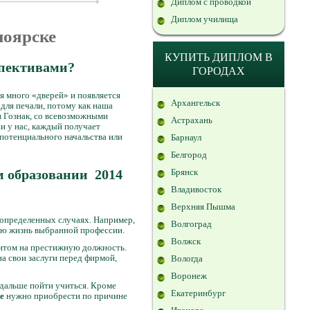
Диплом с проводкой
Диплом училища
ноярске
КУПИТЬ ДИПЛОМ В
спективами?
ГОРОДАХ
я много «дверей» и появляется
Архангельск
 для печали, потому как наша
и Гознак, со всевозможными
Астрахань
 у нас, каждый получает
потенциального начальства или
Барнаул
Белгород
м образовании 2014
Брянск
Владивосток
Верхняя Пышма
в определенных случаях. Например,
Волгоград
всю жизнь выбранной профессии.
Волжск
ентом на престижную должность.
на свои заслуги перед фирмой,
Вологда
Воронеж
 дальше пойти учиться. Кроме
Екатеринбург
е
нужно приобрести по причине