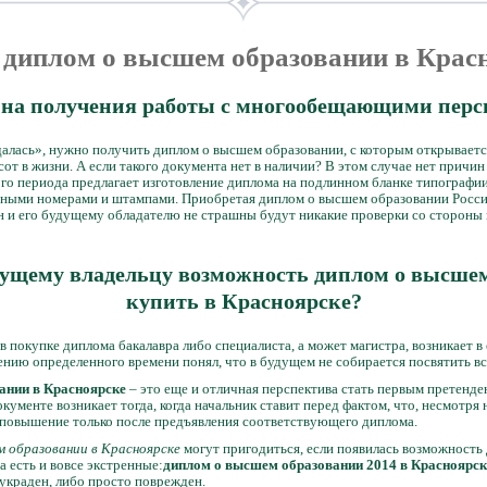
 диплом о высшем образовании в Крас
 на получения работы с многообещающими пер
удалась», нужно получить диплом о высшем образовании, с которым открываетс
т в жизни. А если такого документа нет в наличии? В этом случае нет причин
го периода предлагает изготовление диплома на подлинном бланке типографи
ными номерами и штампами. Приобретая диплом о высшем образовании России
н и его будущему обладателю не страшны будут никакие проверки со стороны 
дущему владельцу возможность диплом о высше
купить в Красноярске?
 покупке диплома бакалавра либо специалиста, а может магистра, возникает 
чению определенного времени понял, что в будущем не собирается посвятить 
ании в Красноярске
– это еще и отличная перспектива стать первым претенд
кументе возникает тогда, когда начальник ставит перед фактом, что, несмотря 
 повышение только после предъявления соответствующего диплома.
 образовании в Красноярске
могут пригодиться, если появилась возможность
 есть и вовсе экстренные:
диплом о высшем образовании 2014 в Красноярск
 украден, либо просто поврежден.