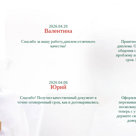
2026.04.20
Валентина
Спасибо за вашу работу,диплом отличного
Приятно
качества!
диплома. О
общения с
проблему и
срок.
2026.04.06
Юрий
Спасибо! Получил качественный документ в
Оформля
точно оговоренный срок, как и договаривались.
переживан
поскольку
теперь с 
держите св
дове