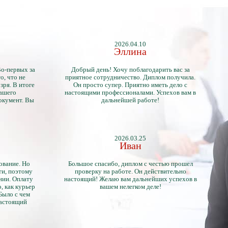
2026.04.10
Эллина
Во-первых за
Добрый день! Хочу поблагодарить вас за
о, что не
приятное сотрудничество. Диплом получила.
зря. В итоге
Он просто супер. Приятно иметь дело с
нашего
настоящими профессионалами. Успехов вам в
окумент. Вы
дальнейшей работе!
2026.03.25
Иван
ование. Но
Большое спасибо, диплом с честью прошел
ти, поэтому
проверку на работе. Он действительно
нии. Оплату
настоящий! Желаю вам дальнейших успехов в
, как курьер
вашем нелегком деле!
 Было с чем
настоящий
тличий с
ентами.