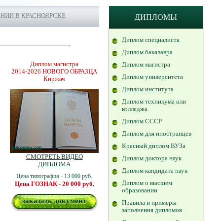
НИИ В КРАСНОЯРСКЕ
ДИПЛОМЫ
Диплом специалиста
Диплом бакалавра
Диплом магистра
Диплом магистра
2014-2026
НОВОГО ОБРАЗЦА
Диплом университета
Киржач
Диплом института
Диплом техникума или
колледжа
Диплом СССР
Диплом для иностранцев
Красный диплом ВУЗа
СМОТРЕТЬ ВИДЕО
Диплом доктора наук
ДИПЛОМА
Диплом кандидата наук
Цена типография - 13 000 руб.
Диплом о высшем
Цена ГОЗНАК - 20 000 руб.
образовании
заказать документ
Правила и примеры
заполнения дипломов