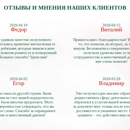
ОТЗЫВЫ И МНЕНИЯ НАШИХ КЛИЕНТОВ
2026.04.19
2026.04.15
Федор
Виталий
 удивило качество полученного
Пришел к вам с благодарностью! 
стались приятные впечатления от
то, что помогли, во-вторых, за т
 ребятами, которые вникли в мою
кинули. Беспокоилась совершенно 
 помогли решить ее в оговоренный
получила удовольствие от 
 Большое спасибо! Удачи вам!
сотрудничества и качественный д
мне очень помогли!
2026.04.02
2026.03.29
Егор
Владимир
л заказ из другой страны. Были
Уже получил одно высшее образ
ия на счет вашей порядочности,
решил сменить сферу деятельнос
 была внесена предоплата. Могу
обратился к услугам вашей компа
уверенностью утверждать, что вы
за документ внес только после того
ое слово. Спасибо за оправданное
доставил его в указанное место.
рие и качественный диплом!
сравнить – это действительно 
диплом. Он не имеет никаких о
официально выданными докум