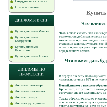
Сотрудничество с нами
Статьи о дипломах
Купить
ДИПЛОМЫ В СНГ
Что влияет
Купить диплом в Минске
Чтобы смело сказать, что «жизнь 
возможность добиться немалых высо
Купить диплом в
компания на протяжении длительно
Белоруссии
степенями защиты, нужными серий
Купить диплом в
гарантию, что документ оригинале
Казахстане
определенного органа.
Купить диплом в Астане
Что может дать бу
ДИПЛОМЫ ПО
ПРОФЕССИИ
В первую очередь, необходимость в
человек поступил в ВУЗ и по исте
Диплом архитектора
Новый диплом о высшем образов
Кроме того, потребность в таком до
Диплом автомеханика
сотрудник вправе рассчитывать на
Диплом тренера
Так же
образцы дипломов о высшем
основных поводов покупки диплома
Диплом судоводителя
утраты документа или если он был