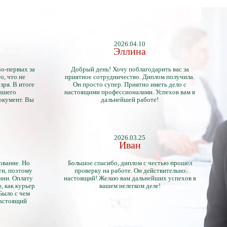
2026.04.10
Эллина
Во-первых за
Добрый день! Хочу поблагодарить вас за
о, что не
приятное сотрудничество. Диплом получила.
зря. В итоге
Он просто супер. Приятно иметь дело с
нашего
настоящими профессионалами. Успехов вам в
окумент. Вы
дальнейшей работе!
2026.03.25
Иван
ование. Но
Большое спасибо, диплом с честью прошел
ти, поэтому
проверку на работе. Он действительно
нии. Оплату
настоящий! Желаю вам дальнейших успехов в
, как курьер
вашем нелегком деле!
 Было с чем
настоящий
тличий с
ентами.