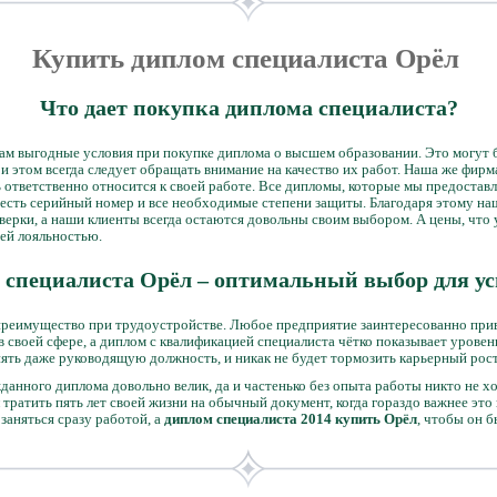
Купить диплом специалиста Орёл
Что дает покупка диплома специалиста?
м выгодные условия при покупке диплома о высшем образовании. Это могут бы
ри этом всегда следует обращать внимание на качество их работ. Наша же фирм
 ответственно относится к своей работе. Все дипломы, которые мы предостав
е есть серийный номер и все необходимые степени защиты. Благодаря этому н
ерки, а наши клиенты всегда остаются довольны своим выбором. А цены, что 
оей лояльностью.
 специалиста Орёл – оптимальный выбор для у
реимущество при трудоустройстве. Любое предприятие заинтересованно прив
в своей сфере, а диплом с квалификацией специалиста чётко показывает урове
нять даже руководящую должность, и никак не будет тормозить карьерный рост
данного диплома довольно велик, да и частенько без опыта работы никто не х
л тратить пять лет своей жизни на обычный документ, когда гораздо важнее это
заняться сразу работой, а
диплом специалиста 2014 купить Орёл
, чтобы он б