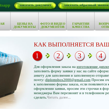
tsapp
заказать документ
заказать обратный звонок
АЯ
ЦЕНЫ НА
ФОТО И ВИДЕО
ГАРАНТИИ
ВОПР
ДОКУМЕНТЫ
ДОКУМЕНТОВ
КАЧЕСТВА
ОТВ
КАК ВЫПОЛНЯЕТСЯ ВАШ
1
2
3
4
Для оформления заказа на
изготовление дипло
заполнить форму заявки у нас на сайте оформл
анкету для заполнения и заполненную отправи
почту:
diplomsbox2000@gmail.com
Просим оче
к заполнению формы заказа, если появляются 
оформлении заявки, просим эти строчки в фор
менеджеры Вам перезвонят и в телефонном р
сделать.
Читать далее...