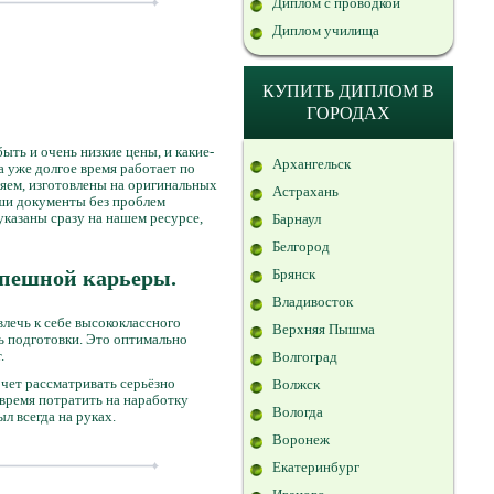
Диплом с проводкой
Диплом училища
КУПИТЬ ДИПЛОМ В
ГОРОДАХ
ть и очень низкие цены, и какие-
Архангельск
а уже долгое время работает по
ляем, изготовлены на оригинальных
Астрахань
аши документы без проблем
указаны сразу на нашем ресурсе,
Барнаул
Белгород
спешной карьеры.
Брянск
Владивосток
лечь к себе высококлассного
Верхняя Пышма
нь подготовки. Это оптимально
.
Волгоград
очет рассматривать серьёзно
Волжск
 время потратить на наработку
Вологда
ыл всегда на руках.
Воронеж
Екатеринбург