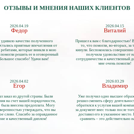
ОТЗЫВЫ И МНЕНИЯ НАШИХ КЛИЕНТОВ
2026.04.19
2026.04.15
Федор
Виталий
 удивило качество полученного
Пришел к вам с благодарностью! 
стались приятные впечатления от
то, что помогли, во-вторых, за т
 ребятами, которые вникли в мою
кинули. Беспокоилась совершенно 
 помогли решить ее в оговоренный
получила удовольствие от 
 Большое спасибо! Удачи вам!
сотрудничества и качественный д
мне очень помогли!
2026.04.02
2026.03.29
Егор
Владимир
л заказ из другой страны. Были
Уже получил одно высшее образ
ия на счет вашей порядочности,
решил сменить сферу деятельнос
 была внесена предоплата. Могу
обратился к услугам вашей компа
уверенностью утверждать, что вы
за документ внес только после того
ое слово. Спасибо за оправданное
доставил его в указанное место.
рие и качественный диплом!
сравнить – это действительно 
диплом. Он не имеет никаких о
официально выданными докум