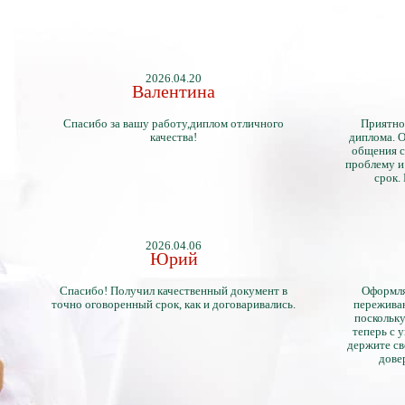
2026.04.20
Валентина
Спасибо за вашу работу,диплом отличного
Приятно
качества!
диплома. О
общения с
проблему и
срок.
2026.04.06
Юрий
Спасибо! Получил качественный документ в
Оформля
точно оговоренный срок, как и договаривались.
переживан
поскольку
теперь с 
держите св
дове