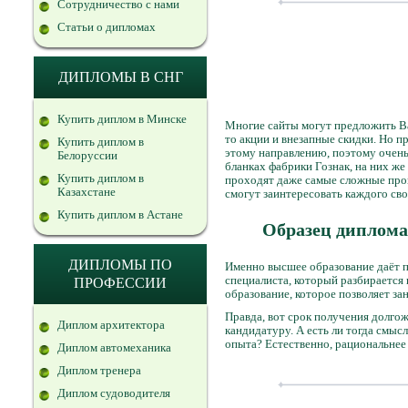
Сотрудничество с нами
Статьи о дипломах
ДИПЛОМЫ В СНГ
Купить диплом в Минске
Многие сайты могут предложить Ва
то акции и внезапные скидки. Но п
Купить диплом в
этому направлению, поэтому очень
Белоруссии
бланках фабрики Гознак, на них ж
Купить диплом в
проходят даже самые сложные пров
Казахстане
смогут заинтересовать каждого св
Купить диплом в Астане
Образец диплома
ДИПЛОМЫ ПО
Именно высшее образование даёт п
специалиста, который разбирается 
ПРОФЕССИИ
образование, которое позволяет за
Правда, вот срок получения долгож
Диплом архитектора
кандидатуру. А есть ли тогда смыс
опыта? Естественно, рациональнее 
Диплом автомеханика
Диплом тренера
Диплом судоводителя