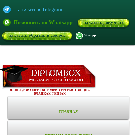
Написать в Telegram
Позвонить по Whatsapp
заказать документ
заказать обратный звонок
Watsapp
НАШИ ДОКУМЕНТЫ ТОЛЬКО НА НАСТОЯЩИХ
БЛАНКАХ ГОЗНАК
ГЛАВНАЯ