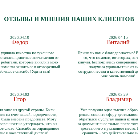
ОТЗЫВЫ И МНЕНИЯ НАШИХ КЛИЕНТОВ
2026.04.19
2026.04.15
Федор
Виталий
 удивило качество полученного
Пришел к вам с благодарностью! 
стались приятные впечатления от
то, что помогли, во-вторых, за т
 ребятами, которые вникли в мою
кинули. Беспокоилась совершенно 
 помогли решить ее в оговоренный
получила удовольствие от 
 Большое спасибо! Удачи вам!
сотрудничества и качественный д
мне очень помогли!
2026.04.02
2026.03.29
Егор
Владимир
л заказ из другой страны. Были
Уже получил одно высшее образ
ия на счет вашей порядочности,
решил сменить сферу деятельнос
 была внесена предоплата. Могу
обратился к услугам вашей компа
уверенностью утверждать, что вы
за документ внес только после того
ое слово. Спасибо за оправданное
доставил его в указанное место.
рие и качественный диплом!
сравнить – это действительно 
диплом. Он не имеет никаких о