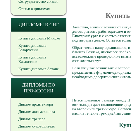
Сотрудничество с нами
Статьи о дипломах
Купить
ДИПЛОМЫ В СНГ
Зачастую, в жизни возникают ситуа
договориться с работодателем и от
Екатеринбурге
и с честью ответит
Купить диплом в Минске
подтвердить делом. Остается тольк
Купить диплом в
Обратитесь в нашу организацию, и
Белоруссии
бланках Гознака, имеют все необх
всевозможные проверки и не вызыв
Купить диплом в
ознакомиться тут.
Казахстане
Если уж у вас возник такой вопро
Купить диплом в Астане
предлагаемые фирмами-однодневкам
необходимо доверять исключитель
ДИПЛОМЫ ПО
ПРОФЕССИИ
Не все понимают разницу между ПТ
Диплом архитектора
вот колледж дает полноценное сред
на второй или третий курс. Соглас
Диплом автомеханика
нас, и в течение трех дней вы ста
Диплом тренера
Куп
Диплом судоводителя