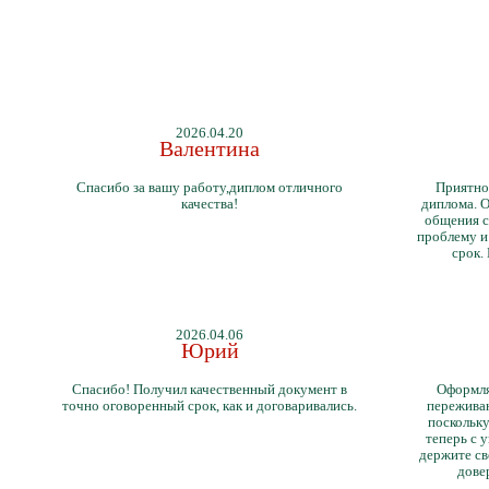
2026.04.20
Валентина
Спасибо за вашу работу,диплом отличного
Приятно
качества!
диплома. О
общения с
проблему и
срок.
2026.04.06
Юрий
Спасибо! Получил качественный документ в
Оформля
точно оговоренный срок, как и договаривались.
переживан
поскольку
теперь с 
держите св
дове