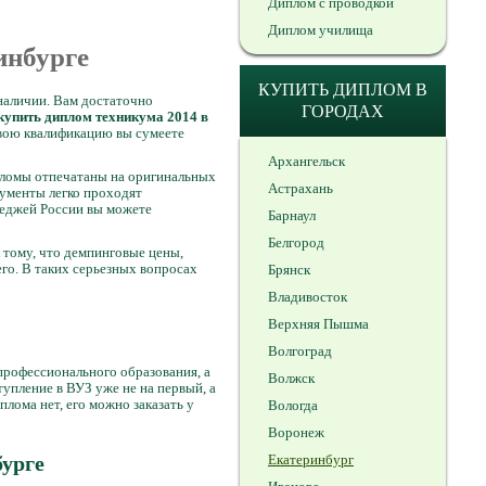
Диплом с проводкой
Диплом училища
инбурге
КУПИТЬ ДИПЛОМ В
 наличии. Вам достаточно
ГОРОДАХ
купить диплом техникума 2014 в
 свою квалификацию вы сумеете
Архангельск
ипломы отпечатаны на оригинальных
Астрахань
кументы легко проходят
леджей России вы можете
Барнаул
Белгород
 тому, что демпинговые цены,
го. В таких серьезных вопросах
Брянск
Владивосток
Верхняя Пышма
Волгоград
профессионального образования, а
Волжск
упление в ВУЗ уже не на первый, а
плома нет, его можно заказать у
Вологда
Воронеж
урге
Екатеринбург