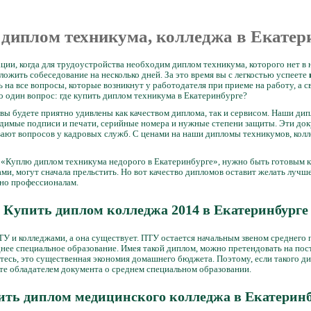
 диплом техникума, колледжа в Екатер
ции, когда для трудоустройства необходим диплом техникума, которого нет в
ложить собеседование на несколько дней. За это время вы с легкостью успеете
ь на все вопросы, которые возникнут у работодателя при приеме на работу, а
о один вопрос: где купить диплом техникума в Екатеринбурге?
 вы будете приятно удивлены как качеством диплома, так и сервисом. Наши д
одимые подписи и печати, серийные номера и нужные степени защиты. Эти до
ают вопросов у кадровых служб. С ценами на наши дипломы техникумов, кол
с: «Куплю диплом техникума недорого в Екатеринбурге», нужно быть готовым к
и, могут сначала прельстить. Но вот качество дипломов оставит желать лучше
но профессионалам.
Купить диплом колледжа 2014 в Екатеринбурге
У и колледжами, а она существует. ПТУ остается начальным звеном среднего 
нее специальное образование. Имея такой диплом, можно претендовать на пост
итесь, это существенная экономия домашнего бюджета. Поэтому, если такого ди
нете обладателем документа о среднем специальном образовании.
ить диплом медицинского колледжа в Екатеринб