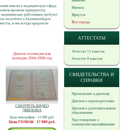
Иваново
ончания школы в медицинскую сферу
Ижевск
чением времени приоритеты
сех медицинских работников требуют
Иркутск
ого колледжа в Екатеринбург
е.
Все города
минуты, и мы всегда придем на
АТТЕСТАТЫ
Аттестат 11 классов
Диплом техникума или
колледжа 2004-2006 год
Аттестат 9 классов
СВИДЕТЕЛЬСТВА И
СПРАВКИ
Приложение к диплому
Диплом о переподготовке
СМОТРЕТЬ ВИДЕО
Диплом о дополнительном
ДИПЛОМА
образовании
Цена типография - 11 000 руб.
Удостоверение о
Цена ГОЗНАК - 17 000 руб.
повышении квалификации