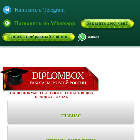
Написать в Telegram
Позвонить по Whatsapp
заказать документ
заказать обратный звонок
Watsapp
НАШИ ДОКУМЕНТЫ ТОЛЬКО НА НАСТОЯЩИХ
БЛАНКАХ ГОЗНАК
ГЛАВНАЯ