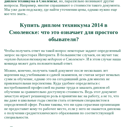
диплом техникума в Смоленске
, но, параллельно возникают другие
вопросы. Например, многие спрашивают о стоимости такого документа.
Мы уже дали подсказку, где найти уточнения цены, однако нужно еще
кое-что знать...
Купить диплом техникума 2014 в
Смоленске: что это означает для простого
обывателя?
Чтобы получить ответ на такой вопрос некоторые задают определенный
запрос на просторах Интернета. В большинстве случаев, он звучит так:
«
куплю диплом техникума недорого в Смоленске
». И в этом случае наша
команда может дать положительный ответ.
Можно, конечно, получить такой документ после нескольких лет
корпения над учебниками и сдачей экзаменов, не считая затрат немалых
сумм за обучение, однако это на сегодняшний день для многих не
привлекательная перспектива. Куда удобнее определиться с
востребованной профессией на рынке труда и заказать диплом об
обучении за сравнительно доступную стоимость. Ведь этот документ
зачастую играет решающую роль в принятии вас на работу, а не то, что
вы даже в школьные годы смогли стать отличным специалистом в
определенной сфере. Реалии таковы, что ни одна серьезная организация
не предоставит кому-то рабочее место, если у него не окажется диплома
о получении среднетехнического образовании по соответствующей
специальности.