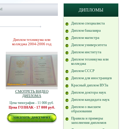
ОМ
ДИПЛОМЫ
Диплом специалиста
Диплом бакалавра
Диплом магистра
Диплом техникума или
колледжа 2004-2006 год
Диплом университета
Диплом института
Диплом техникума или
колледжа
Диплом СССР
Диплом для иностранцев
Красный диплом ВУЗа
СМОТРЕТЬ ВИДЕО
Диплом доктора наук
ДИПЛОМА
Диплом кандидата наук
Цена типография - 11 000 руб.
Диплом о высшем
Цена ГОЗНАК - 17 000 руб.
образовании
заказать документ
Правила и примеры
заполнения дипломов