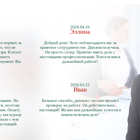
2026.04.10
Эллина
Во-первых за
Добрый день! Хочу поблагодарить вас за
о, что не
приятное сотрудничество. Диплом получила.
зря. В итоге
Он просто супер. Приятно иметь дело с
нашего
настоящими профессионалами. Успехов вам в
окумент. Вы
дальнейшей работе!
2026.03.25
Иван
ование. Но
Большое спасибо, диплом с честью прошел
ти, поэтому
проверку на работе. Он действительно
нии. Оплату
настоящий! Желаю вам дальнейших успехов в
, как курьер
вашем нелегком деле!
 Было с чем
настоящий
тличий с
ентами.