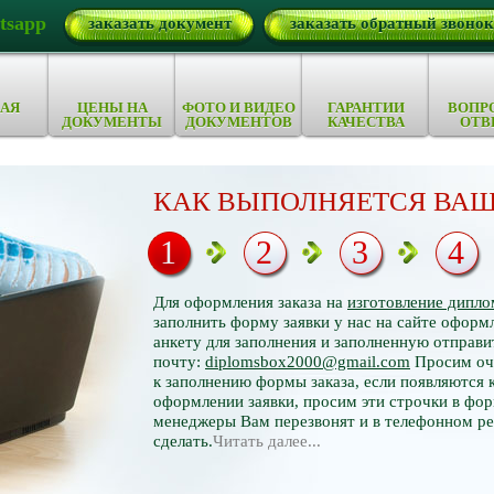
tsapp
заказать документ
заказать обратный звонок
АЯ
ЦЕНЫ НА
ФОТО И ВИДЕО
ГАРАНТИИ
ВОПР
ДОКУМЕНТЫ
ДОКУМЕНТОВ
КАЧЕСТВА
ОТВ
КАК ВЫПОЛНЯЕТСЯ ВАШ
1
2
3
4
Для оформления заказа на
изготовление дипло
заполнить форму заявки у нас на сайте оформл
анкету для заполнения и заполненную отправи
почту:
diplomsbox2000@gmail.com
Просим оче
к заполнению формы заказа, если появляются 
оформлении заявки, просим эти строчки в фор
менеджеры Вам перезвонят и в телефонном р
сделать.
Читать далее...