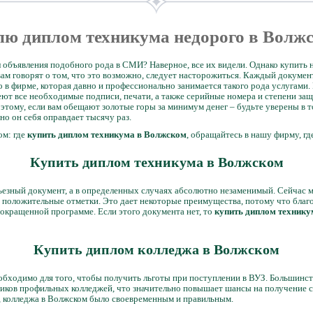
лю диплом техникума недорого в Волж
ал объявления подобного рода в СМИ? Наверное, все их видели. Однако купит
вам говорят о том, что это возможно, следует насторожиться. Каждый докуме
о в фирме, которая давно и профессионально занимается такого рода услугами
еют все необходимые подписи, печати, а также серийные номера и степени защ
этому, если вам обещают золотые горы за минимум денег – будьте уверены в т
но он себя оправдает тысячу раз.
ом: где
купить диплом техникума в Волжском
, обращайтесь в нашу фирму, гд
Купить диплом техникума в Волжском
езный документ, а в определенных случаях абсолютно незаменимый. Сейчас мы 
т положительные отметки. Это дает некоторые преимущества, потому что бла
сокращенной программе. Если этого документа нет, то
купить диплом технику
Купить диплом колледжа в Волжском
обходимо для того, чтобы получить льготы при поступлении в ВУЗ. Большинс
иков профильных колледжей, что значительно повышает шансы на получение ст
, колледжа в Волжском было своевременным и правильным.