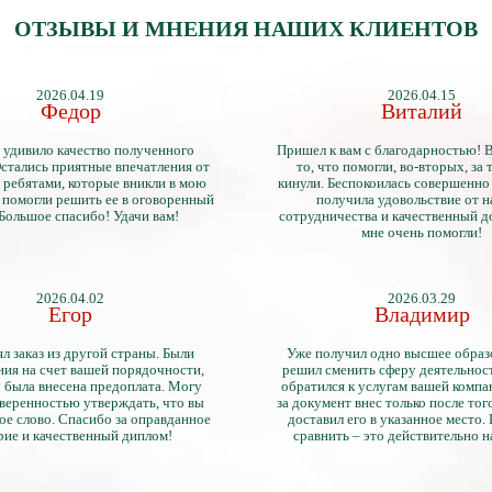
ОТЗЫВЫ И МНЕНИЯ НАШИХ КЛИЕНТОВ
2026.04.19
2026.04.15
Федор
Виталий
 удивило качество полученного
Пришел к вам с благодарностью! 
стались приятные впечатления от
то, что помогли, во-вторых, за т
 ребятами, которые вникли в мою
кинули. Беспокоилась совершенно 
 помогли решить ее в оговоренный
получила удовольствие от 
 Большое спасибо! Удачи вам!
сотрудничества и качественный д
мне очень помогли!
2026.04.02
2026.03.29
Егор
Владимир
л заказ из другой страны. Были
Уже получил одно высшее образ
ия на счет вашей порядочности,
решил сменить сферу деятельнос
 была внесена предоплата. Могу
обратился к услугам вашей компа
уверенностью утверждать, что вы
за документ внес только после того
ое слово. Спасибо за оправданное
доставил его в указанное место.
рие и качественный диплом!
сравнить – это действительно 
диплом. Он не имеет никаких о
официально выданными докум