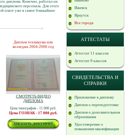
Иваново
ого диплома. Конечно, работал он
медицинского персонала. Для этого
Ижевск
ной плате уже в самое ближайшее
Иркутск
Все города
АТТЕСТАТЫ
Диплом техникума или
колледжа 2004-2006 год
Аттестат 11 классов
Аттестат 9 классов
СВИДЕТЕЛЬСТВА И
СПРАВКИ
СМОТРЕТЬ ВИДЕО
Приложение к диплому
ДИПЛОМА
Диплом о переподготовке
Цена типография - 11 000 руб.
Диплом о дополнительном
Цена ГОЗНАК - 17 000 руб.
образовании
заказать документ
Удостоверение о
повышении квалификации