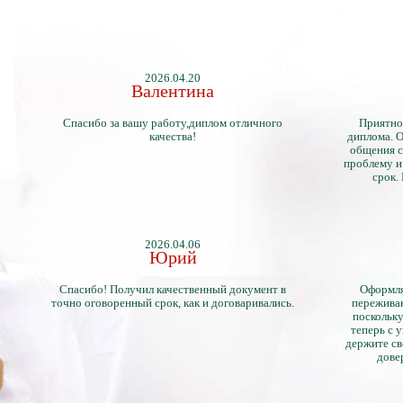
2026.04.20
Валентина
Спасибо за вашу работу,диплом отличного
Приятно
качества!
диплома. О
общения с
проблему и
срок.
2026.04.06
Юрий
Спасибо! Получил качественный документ в
Оформля
точно оговоренный срок, как и договаривались.
переживан
поскольку
теперь с 
держите св
дове