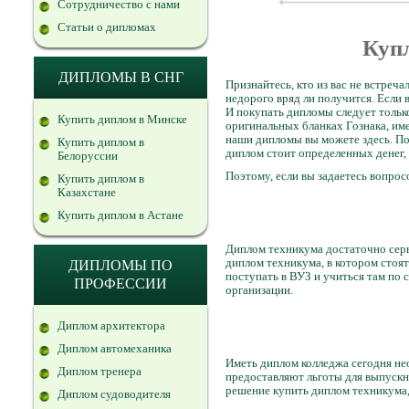
Сотрудничество с нами
Статьи о дипломах
Куп
ДИПЛОМЫ В СНГ
Признайтесь, кто из вас не встреч
недорого вряд ли получится. Если 
И покупать дипломы следует тольк
Купить диплом в Минске
оригинальных бланках Гознака, им
наши дипломы вы можете здесь. По
Купить диплом в
диплом стоит определенных денег, 
Белоруссии
Поэтому, если вы задаетесь вопрос
Купить диплом в
Казахстане
Купить диплом в Астане
Диплом техникума достаточно серь
диплом техникума, в котором стоя
ДИПЛОМЫ ПО
поступать в ВУЗ и учиться там по 
ПРОФЕССИИ
организации.
Диплом архитектора
Диплом автомеханика
Иметь диплом колледжа сегодня не
Диплом тренера
предоставляют льготы для выпускн
решение купить диплом техникума
Диплом судоводителя