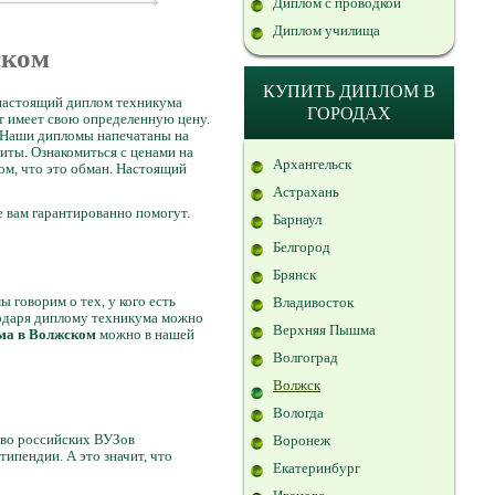
Диплом с проводкой
Диплом училища
ском
КУПИТЬ ДИПЛОМ В
ь настоящий диплом техникума
ГОРОДАХ
нт имеет свою определенную цену.
. Наши дипломы напечатаны на
иты. Ознакомиться с ценами на
Архангельск
ом, что это обман. Настоящий
Астрахань
е вам гарантированно помогут.
Барнаул
Белгород
Брянск
говорим о тех, у кого есть
Владивосток
годаря диплому техникума можно
Верхняя Пышма
ма в Волжском
можно в нашей
Волгоград
Волжск
Вологда
тво российских ВУЗов
Воронеж
ипендии. А это значит, что
Екатеринбург