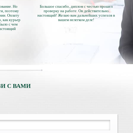
ование. Но
Большое спасибо, диплом с честью прошел
ти, поэтому
проверку на работе. Он действительно
нии. Оплату
настоящий! Желаю вам дальнейших успехов в
, как курьер
вашем нелегком деле!
 Было с чем
настоящий
тличий с
ентами.
И С ВАМИ