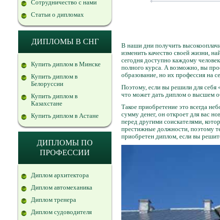
Сотрудничество с нами
Статьи о дипломах
ДИПЛОМЫ В СНГ
В наши дни получить высокооплачи
изменить качество своей жизни, на
сегодня доступно каждому человек
Купить диплом в Минске
полного курса. А возможно, вы про
образование, но их профессия на 
Купить диплом в
Белоруссии
Поэтому, если вы решили для себя 
что может дать диплом о высшем 
Купить диплом в
Казахстане
Такое приобретение это всегда неб
сумму денег, он откроет для вас 
Купить диплом в Астане
перед другими соискателями, кото
престижные должности, поэтому те 
приобретен диплом, если вы решит
ДИПЛОМЫ ПО
ПРОФЕССИИ
Диплом архитектора
Диплом автомеханика
Диплом тренера
Диплом судоводителя