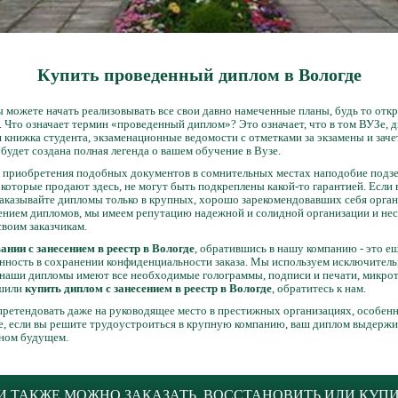
Купить проведенный диплом в Вологде
 можете начать реализовывать все свои давно намеченные планы, будь то отк
 Что означает термин «проведенный диплом»? Это означает, что в том ВУЗе, д
 книжка студента, экзаменационные ведомости с отметками за экзамены и заче
 будет создана полная легенда о вашем обучение в Вузе.
т приобретения подобных документов в сомнительных местах наподобие подзе
 которые продают здесь, не могут быть подкреплены какой-то гарантией. Если
аказывайте дипломы только в крупных, хорошо зарекомендовавших себя орган
лением дипломов, мы имеем репутацию надежной и солидной организации и нес
своим заказчикам.
нии с занесением в реестр в Вологде
, обратившись в нашу компанию - это е
нность в сохранении конфиденциальности заказа. Мы используем исключител
 наши дипломы имеют все необходимые голограммы, подписи и печати, микротек
ешили
купить диплом с занесением в реестр в Вологде
, обратитесь к нам.
претендовать даже на руководящее место в престижных организациях, особенн
ае, если вы решите трудоустроиться в крупную компанию, ваш диплом выдерж
чном будущем.
 ТАКЖЕ МОЖНО ЗАКАЗАТЬ, ВОССТАНОВИТЬ ИЛИ КУП