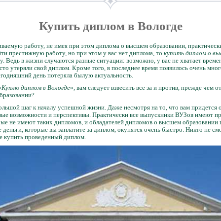
Купить диплом в Вологде
ваемую работу, не имея при этом диплома о высшем образовании, практическ
йти престижную работу, но при этом у вас нет диплома, то
купить диплом о вы
у. Ведь в жизни случаются разные ситуации: возможно, у вас не хватает врем
сто утеряли свой диплом. Кроме того, в последнее время появилось очень мн
сегодняшний день потеряла былую актуальность.
«
Куплю диплом в Вологде
», вам следует взвесить все за и против, прежде чем 
образовании?
ольшой шаг к началу успешной жизни. Даже несмотря на то, что вам придется
новые возможности и перспективы. Практически все выпускники ВУЗов имеют 
рые не имеют таких дипломов, и обладателей дипломов о высшем образовании 
деньги, которые вы заплатите за диплом, окупятся очень быстро. Никто не смо
е купить проведенный диплом.