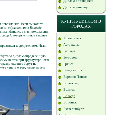
Диплом с проводкой
Диплом училища
КУПИТЬ ДИПЛОМ В
и невозможно. Если вы хотите
ГОРОДАХ
сшем образовании в Вологде
ени или финансов для прохождения
ого людей, которые имеют высшее
Архангельск
Астрахань
отправиться за документом. Итак,
Барнаул
 отдать за диплом определенную
Белгород
преимущества при трудоустройстве
гораздо охотнее берут на
Брянск
жет узнать о том, каким путем
Владивосток
Верхняя Пышма
Волгоград
Волжск
Вологда
Воронеж
Екатеринбург