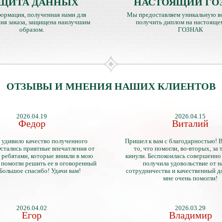
ЩИТА ДАННЫХ
НАСТОЯЩИЙ ГО
ормация, полученная нами для
Мы предоставляем уникальную в
ия заказа, защищена наилучшим
получить диплом на настояще
образом.
ГОЗНАК
ОТЗЫВЫ И МНЕНИЯ НАШИХ КЛИЕНТОВ
2026.04.19
2026.04.15
Федор
Виталий
 удивило качество полученного
Пришел к вам с благодарностью! 
стались приятные впечатления от
то, что помогли, во-вторых, за т
 ребятами, которые вникли в мою
кинули. Беспокоилась совершенно 
 помогли решить ее в оговоренный
получила удовольствие от 
 Большое спасибо! Удачи вам!
сотрудничества и качественный д
мне очень помогли!
2026.04.02
2026.03.29
Егор
Владимир