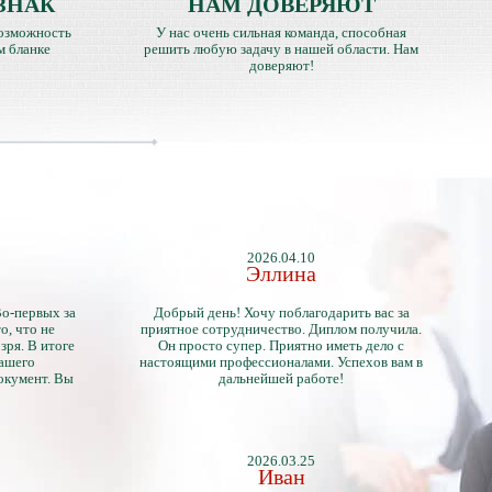
ЗНАК
НАМ ДОВЕРЯЮТ
озможность
У нас очень сильная команда, способная
м бланке
решить любую задачу в нашей области. Нам
доверяют!
2026.04.10
Эллина
Во-первых за
Добрый день! Хочу поблагодарить вас за
о, что не
приятное сотрудничество. Диплом получила.
зря. В итоге
Он просто супер. Приятно иметь дело с
нашего
настоящими профессионалами. Успехов вам в
окумент. Вы
дальнейшей работе!
2026.03.25
Иван