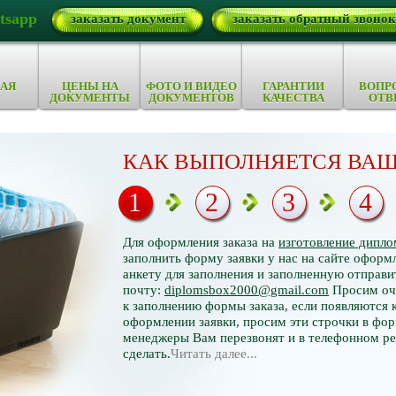
tsapp
заказать документ
заказать обратный звонок
АЯ
ЦЕНЫ НА
ФОТО И ВИДЕО
ГАРАНТИИ
ВОПР
ДОКУМЕНТЫ
ДОКУМЕНТОВ
КАЧЕСТВА
ОТВ
КАК ВЫПОЛНЯЕТСЯ ВАШ
1
2
3
4
Для оформления заказа на
изготовление дипло
заполнить форму заявки у нас на сайте оформл
анкету для заполнения и заполненную отправи
почту:
diplomsbox2000@gmail.com
Просим оче
к заполнению формы заказа, если появляются 
оформлении заявки, просим эти строчки в фор
менеджеры Вам перезвонят и в телефонном р
сделать.
Читать далее...