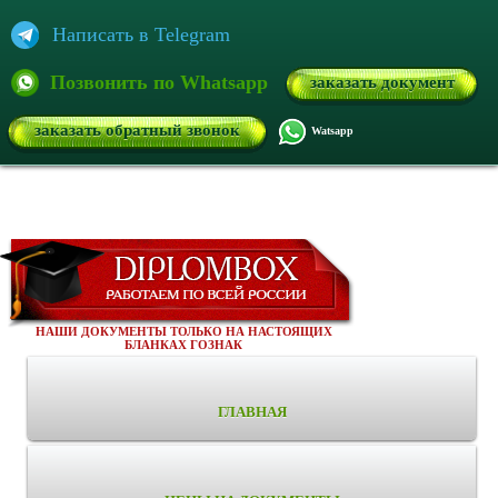
Написать в Telegram
Позвонить по Whatsapp
заказать документ
заказать обратный звонок
Watsapp
НАШИ ДОКУМЕНТЫ ТОЛЬКО НА НАСТОЯЩИХ
БЛАНКАХ ГОЗНАК
ГЛАВНАЯ