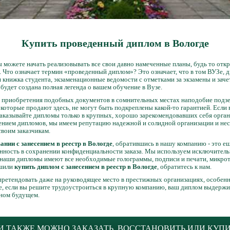
Купить проведенный диплом в Вологде
 можете начать реализовывать все свои давно намеченные планы, будь то отк
 Что означает термин «проведенный диплом»? Это означает, что в том ВУЗе, д
 книжка студента, экзаменационные ведомости с отметками за экзамены и заче
 будет создана полная легенда о вашем обучение в Вузе.
т приобретения подобных документов в сомнительных местах наподобие подзе
 которые продают здесь, не могут быть подкреплены какой-то гарантией. Если
аказывайте дипломы только в крупных, хорошо зарекомендовавших себя орган
лением дипломов, мы имеем репутацию надежной и солидной организации и нес
своим заказчикам.
нии с занесением в реестр в Вологде
, обратившись в нашу компанию - это е
нность в сохранении конфиденциальности заказа. Мы используем исключител
 наши дипломы имеют все необходимые голограммы, подписи и печати, микротек
ешили
купить диплом с занесением в реестр в Вологде
, обратитесь к нам.
претендовать даже на руководящее место в престижных организациях, особенн
ае, если вы решите трудоустроиться в крупную компанию, ваш диплом выдерж
чном будущем.
 ТАКЖЕ МОЖНО ЗАКАЗАТЬ, ВОССТАНОВИТЬ ИЛИ КУП