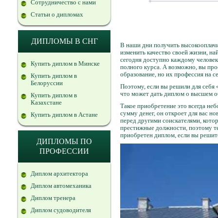
Сотрудничество с нами
Статьи о дипломах
ДИПЛОМЫ В СНГ
В наши дни получить высокооплачи
изменить качество своей жизни, на
сегодня доступно каждому человек
Купить диплом в Минске
полного курса. А возможно, вы про
образование, но их профессия на 
Купить диплом в
Белоруссии
Поэтому, если вы решили для себя 
что может дать диплом о высшем 
Купить диплом в
Казахстане
Такое приобретение это всегда неб
сумму денег, он откроет для вас 
Купить диплом в Астане
перед другими соискателями, кото
престижные должности, поэтому те 
приобретен диплом, если вы решит
ДИПЛОМЫ ПО
ПРОФЕССИИ
Диплом архитектора
Диплом автомеханика
Диплом тренера
Диплом судоводителя