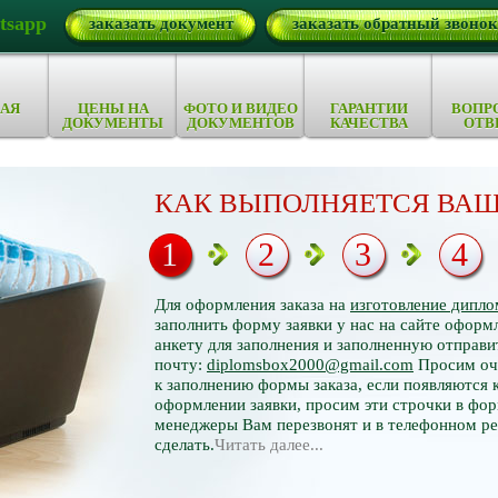
tsapp
заказать документ
заказать обратный звонок
АЯ
ЦЕНЫ НА
ФОТО И ВИДЕО
ГАРАНТИИ
ВОПР
ДОКУМЕНТЫ
ДОКУМЕНТОВ
КАЧЕСТВА
ОТВ
КАК ВЫПОЛНЯЕТСЯ ВАШ
1
2
3
4
Для оформления заказа на
изготовление дипло
заполнить форму заявки у нас на сайте оформл
анкету для заполнения и заполненную отправи
почту:
diplomsbox2000@gmail.com
Просим оче
к заполнению формы заказа, если появляются 
оформлении заявки, просим эти строчки в фор
менеджеры Вам перезвонят и в телефонном р
сделать.
Читать далее...