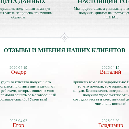
ЩИТА ДАННЫХ
НАСТОЯЩИЙ ГО
ормация, полученная нами для
Мы предоставляем уникальную в
ия заказа, защищена наилучшим
получить диплом на настояще
образом.
ГОЗНАК
ОТЗЫВЫ И МНЕНИЯ НАШИХ КЛИЕНТОВ
2026.04.19
2026.04.15
Федор
Виталий
 удивило качество полученного
Пришел к вам с благодарностью! 
стались приятные впечатления от
то, что помогли, во-вторых, за т
 ребятами, которые вникли в мою
кинули. Беспокоилась совершенно 
 помогли решить ее в оговоренный
получила удовольствие от 
 Большое спасибо! Удачи вам!
сотрудничества и качественный д
мне очень помогли!
2026.04.02
2026.03.29
Егор
Владимир