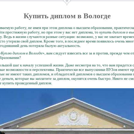
Купить диплом в Вологде
ваемую работу, не имея при этом диплома о высшем образовании, практическ
йти престижную работу, но при этом у вас нет диплома, то
купить диплом о вы
у. Ведь в жизни случаются разные ситуации: возможно, у вас не хватает врем
сто утеряли свой диплом. Кроме того, в последнее время появилось очень мн
сегодняшний день потеряла былую актуальность.
«
Куплю диплом в Вологде
», вам следует взвесить все за и против, прежде чем 
образовании?
ольшой шаг к началу успешной жизни. Даже несмотря на то, что вам придется
новые возможности и перспективы. Практически все выпускники ВУЗов имеют 
рые не имеют таких дипломов, и обладателей дипломов о высшем образовании 
деньги, которые вы заплатите за диплом, окупятся очень быстро. Никто не смо
е купить проведенный диплом.