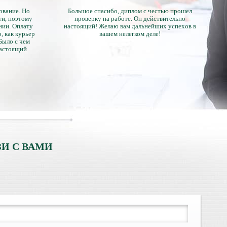
ование. Но
Большое спасибо, диплом с честью прошел
ти, поэтому
проверку на работе. Он действительно
нии. Оплату
настоящий! Желаю вам дальнейших успехов в
, как курьер
вашем нелегком деле!
 Было с чем
настоящий
тличий с
ентами.
И С ВАМИ