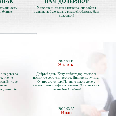
ЗНАК
НАМ ДОВЕРЯЮТ
озможность
У нас очень сильная команда, способная
м бланке
решить любую задачу в нашей области. Нам
доверяют!
2026.04.10
Эллина
Во-первых за
Добрый день! Хочу поблагодарить вас за
о, что не
приятное сотрудничество. Диплом получила.
зря. В итоге
Он просто супер. Приятно иметь дело с
нашего
настоящими профессионалами. Успехов вам в
окумент. Вы
дальнейшей работе!
2026.03.25
Иван