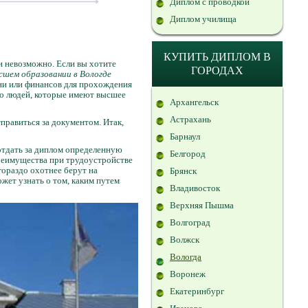
Диплом с проводкой
Диплом училища
КУПИТЬ ДИПЛОМ В
и невозможно. Если вы хотите
ГОРОДАХ
сшем образовании в Вологде
ени или финансов для прохождения
ого людей, которые имеют высшее
Архангельск
Астрахань
отправиться за документом. Итак,
Барнаул
 отдать за диплом определенную
Белгород
преимущества при трудоустройстве
гораздо охотнее берут на
Брянск
жет узнать о том, каким путем
Владивосток
Верхняя Пышма
Волгоград
Волжск
Вологда
Воронеж
Екатеринбург