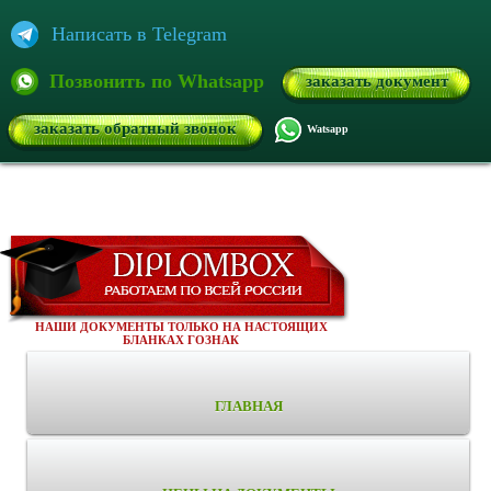
Написать в Telegram
Позвонить по Whatsapp
заказать документ
заказать обратный звонок
Watsapp
НАШИ ДОКУМЕНТЫ ТОЛЬКО НА НАСТОЯЩИХ
БЛАНКАХ ГОЗНАК
ГЛАВНАЯ