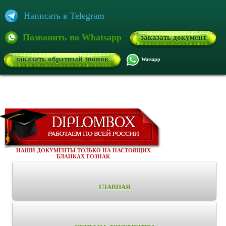
Написать в Telegram
Позвонить по Whatsapp
заказать документ
заказать обратный звонок
Watsapp
НАШИ ДОКУМЕНТЫ ТОЛЬКО НА НАСТОЯЩИХ
БЛАНКАХ ГОЗНАК
ГЛАВНАЯ