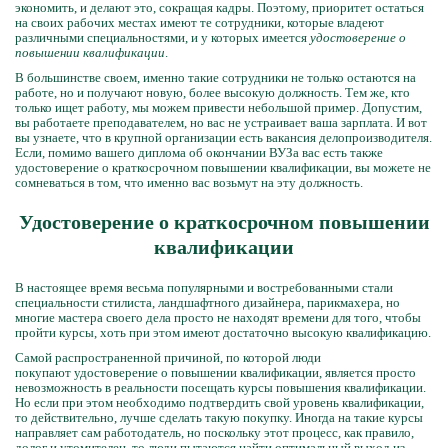
экономить, и делают это, сокращая кадры. Поэтому, приоритет остаться
на своих рабочих местах имеют те сотрудники, которые владеют
различными специальностями, и у которых имеется
удостоверение о
повышении квалификации
.
В большинстве своем, именно такие сотрудники не только остаются на
работе, но и получают новую, более высокую должность. Тем же, кто
только ищет работу, мы можем привести небольшой пример. Допустим,
вы работаете преподавателем, но вас не устраивает ваша зарплата. И вот
вы узнаете, что в крупной организации есть вакансия делопроизводителя.
Если, помимо вашего диплома об окончании ВУЗа вас есть также
удостоверение о краткосрочном повышении квалификации, вы можете не
сомневаться в том, что именно вас возьмут на эту должность.
Удостоверение о краткосрочном повышении
квалификации
В настоящее время весьма популярными и востребованными стали
специальности стилиста, ландшафтного дизайнера, парикмахера, но
многие мастера своего дела просто не находят времени для того, чтобы
пройти курсы, хоть при этом имеют достаточно высокую квалификацию.
Самой распространенной причиной, по которой люди
покупают удостоверение о повышении квалификации, является просто
невозможность в реальности посещать курсы повышения квалификации.
Но если при этом необходимо подтвердить свой уровень квалификации,
то действительно, лучше сделать такую покупку. Иногда на такие курсы
направляет сам работодатель, но поскольку этот процесс, как правило,
долог и утомителен, то люди пытаются найти оптимальный выход из