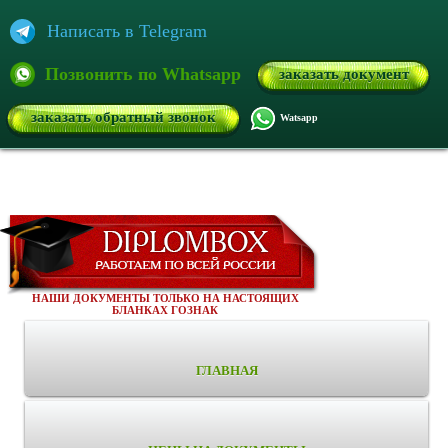
Написать в Telegram
Позвонить по Whatsapp
заказать документ
заказать обратный звонок
Watsapp
НАШИ ДОКУМЕНТЫ ТОЛЬКО НА НАСТОЯЩИХ
БЛАНКАХ ГОЗНАК
ГЛАВНАЯ