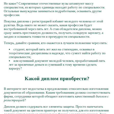
Но какое? Современные отечественные вузы штампуют массу
специалистов, из которых единицы находят работу по специальности.
Остальные вынуждены заниматься подработками, осваивать другие
профессии.
Покупка диплома с регистрацией избавит молодого человека от этой
рулетки. Ведь никто не может сказать, какая профессия будет
востребованной через пять лет. А став обладателем диплома, можно
сразу занять престижную должность, получать солидную зарплату, а
заодно и осваивать тонкости и премудрости специальности.
Теперь, давайте сравним, кто окажется в лучшем положении через пять:
студент, который пять лет жил на стипендию, осваивал в
теоретические дисциплины в надежде, что сумеет найти работу по
специальности;
или купивший документ молодой человек, проработавший пять
лет за приличные деньги и сумевший к тому времени сделать
карьеру?
Какой диплом приобрести?
В интернете нет недостатка в предложениях относительно изготовления
документов об образовании. Каким требованиям должна соответствовать
фирма, сотрудники которой обещают изготовить качественный
диплом с
регистрацией
?
Диплом должен содержать все элементы защиты. Просто напечатать
такой документ на цветном принтере не получится, для его изготовления