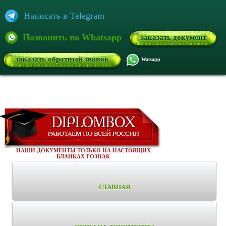
Написать в Telegram
Позвонить по Whatsapp
заказать документ
заказать обратный звонок
Watsapp
НАШИ ДОКУМЕНТЫ ТОЛЬКО НА НАСТОЯЩИХ
БЛАНКАХ ГОЗНАК
ГЛАВНАЯ