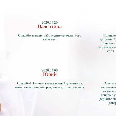
2026.04.20
Валентина
Спасибо за вашу работу,диплом отличного
Приятно
качества!
диплома. О
общения с
проблему и
срок.
2026.04.06
Юрий
Спасибо! Получил качественный документ в
Оформля
точно оговоренный срок, как и договаривались.
переживан
поскольку
теперь с 
держите св
дове