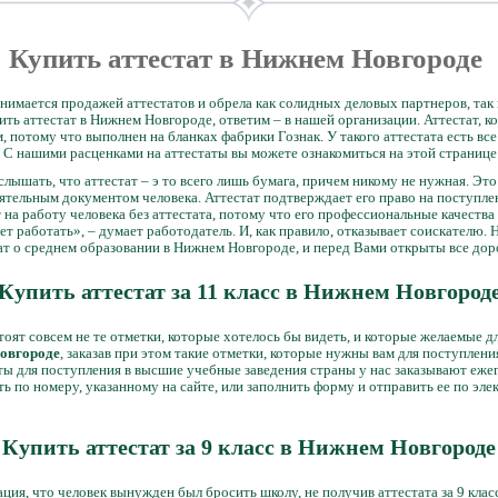
Купить аттестат в Нижнем Новгороде
анимается продажей аттестатов и обрела как солидных деловых партнеров, та
пить аттестат в Нижнем Новгороде, ответим – в нашей организации. Аттестат, к
, потому что выполнен на бланках фабрики Гознак. У такого аттестата есть вс
 С нашими расценками на аттестаты вы можете ознакомиться на этой странице
ышать, что аттестат – э то всего лишь бумага, причем никому не нужная. Эт
ятельным документом человека. Аттестат подтверждает его право на поступлен
 на работу человека без аттестата, потому что его профессиональные качества
дет работать», – думает работодатель. И, как правило, отказывает соискателю.
ат о среднем образовании в Нижнем Новгороде, и перед Вами открыты все дор
Купить аттестат за 11 класс в Нижнем Новгород
 стоят совсем не те отметки, которые хотелось бы видеть, и которые желаемые 
Новгороде
, заказав при этом такие отметки, которые нужны вам для поступлен
ты для поступления в высшие учебные заведения страны у нас заказывают ежег
ть по номеру, указанному на сайте, или заполнить форму и отправить ее по эл
Купить аттестат за 9 класс в Нижнем Новгороде
ация, что человек вынужден был бросить школу, не получив аттестата за 9 клас