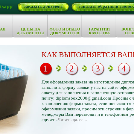
tsapp
заказать документ
заказать обратный звонок
АЯ
ЦЕНЫ НА
ФОТО И ВИДЕО
ГАРАНТИИ
ВОПР
ДОКУМЕНТЫ
ДОКУМЕНТОВ
КАЧЕСТВА
ОТВ
КАК ВЫПОЛНЯЕТСЯ ВАШ
1
2
3
4
Для оформления заказа на
изготовление дипло
заполнить форму заявки у нас на сайте оформл
анкету для заполнения и заполненную отправи
почту:
diplomsbox2000@gmail.com
Просим оче
к заполнению формы заказа, если появляются 
оформлении заявки, просим эти строчки в фор
менеджеры Вам перезвонят и в телефонном р
сделать.
Читать далее...