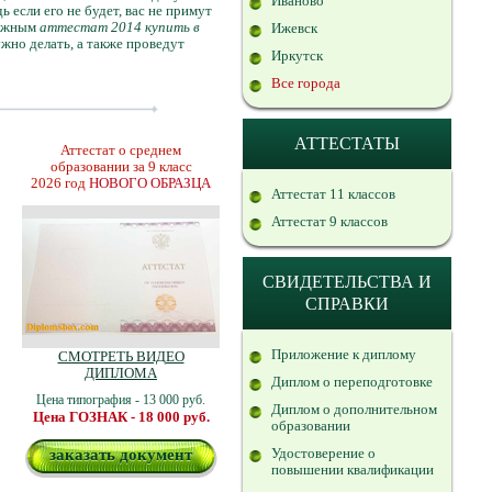
Иваново
 если его не будет, вас не примут
зможным
аттестат 2014 купить в
Ижевск
ужно делать, а также проведут
Иркутск
Все города
АТТЕСТАТЫ
Аттестат о среднем
образовании за 9 класс
2026 год
НОВОГО ОБРАЗЦА
Аттестат 11 классов
Аттестат 9 классов
СВИДЕТЕЛЬСТВА И
СПРАВКИ
Приложение к диплому
СМОТРЕТЬ ВИДЕО
ДИПЛОМА
Диплом о переподготовке
Цена типография - 13 000 руб.
Диплом о дополнительном
Цена ГОЗНАК - 18 000 руб.
образовании
Удостоверение о
заказать документ
повышении квалификации