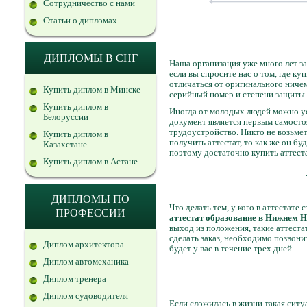
Сотрудничество с нами
Статьи о дипломах
ДИПЛОМЫ В СНГ
Наша организация уже много лет з
если вы спросите нас о том, где ку
отличаться от оригинального ничем
Купить диплом в Минске
серийный номер и степени защиты.
Купить диплом в
Иногда от молодых людей можно усл
Белоруссии
документ является первым самосто
трудоустройство. Никто не возьмет
Купить диплом в
получить аттестат, то как же он бу
Казахстане
поэтому достаточно купить аттест
Купить диплом в Астане
ДИПЛОМЫ ПО
Что делать тем, у кого в аттестате
ПРОФЕССИИ
аттестат образование в Нижнем 
выход из положения, такие аттеста
сделать заказ, необходимо позвони
Диплом архитектора
будет у вас в течение трех дней.
Диплом автомеханика
Диплом тренера
Диплом судоводителя
Если сложилась в жизни такая ситу