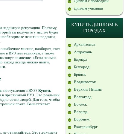
Диплом с проводкой
Диплом училища
КУПИТЬ ДИПЛОМ В
к и надежную репутацию. Поэтому,
ГОРОДАХ
оторый вы получите у нас, не будет
е необходимые печати и подписи,
.
Архангельск
о ошибочное мнение, наоборот, этот
Астрахань
ие в ВУЗ или техникум, а также
 вызовут сомнение. «Если не смог
Барнаул
 Но выход всегда можно найти,
оги.
Белгород
Брянск
е
Владивосток
Верхняя Пышма
для поступления в ВУЗ?
Купить
ия в престижный ВУЗ. Это реальный
Волгоград
одно сотни людей. Для того, чтобы
ектронной почте. Ваш аттестат
Волжск
Вологда
Воронеж
Екатеринбург
с, не отчаивайтесь. Этот документ