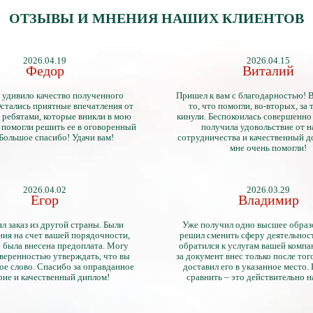
ОТЗЫВЫ И МНЕНИЯ НАШИХ КЛИЕНТОВ
2026.04.19
2026.04.15
Федор
Виталий
 удивило качество полученного
Пришел к вам с благодарностью! 
стались приятные впечатления от
то, что помогли, во-вторых, за т
 ребятами, которые вникли в мою
кинули. Беспокоилась совершенно 
 помогли решить ее в оговоренный
получила удовольствие от 
 Большое спасибо! Удачи вам!
сотрудничества и качественный д
мне очень помогли!
2026.04.02
2026.03.29
Егор
Владимир
л заказ из другой страны. Были
Уже получил одно высшее образ
ия на счет вашей порядочности,
решил сменить сферу деятельнос
 была внесена предоплата. Могу
обратился к услугам вашей компа
уверенностью утверждать, что вы
за документ внес только после того
ое слово. Спасибо за оправданное
доставил его в указанное место.
рие и качественный диплом!
сравнить – это действительно 
диплом. Он не имеет никаких о
официально выданными докум