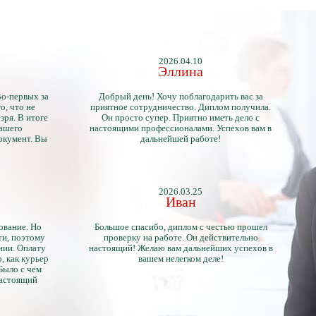
2026.04.10
Эллина
Во-первых за
Добрый день! Хочу поблагодарить вас за
о, что не
приятное сотрудничество. Диплом получила.
зря. В итоге
Он просто супер. Приятно иметь дело с
нашего
настоящими профессионалами. Успехов вам в
окумент. Вы
дальнейшей работе!
2026.03.25
Иван
ование. Но
Большое спасибо, диплом с честью прошел
ти, поэтому
проверку на работе. Он действительно
нии. Оплату
настоящий! Желаю вам дальнейших успехов в
, как курьер
вашем нелегком деле!
 Было с чем
настоящий
тличий с
ентами.