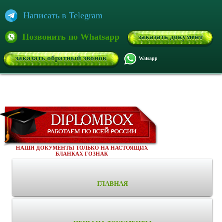
Написать в Telegram
Позвонить по Whatsapp
заказать документ
заказать обратный звонок
Watsapp
НАШИ ДОКУМЕНТЫ ТОЛЬКО НА НАСТОЯЩИХ
БЛАНКАХ ГОЗНАК
ГЛАВНАЯ