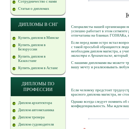
Сотрудничество с нами
Статьи о дипломах
ДИПЛОМЫ В СНГ
Специалисты нашей организации не
успешно работает в этом сегменте
отпечатаны на бланках ГОЗНАКа, 
Купить диплом в Минске
Если перед вами остро встал вопро
Купить диплом в
с такой просьбой обращаются люди
Белоруссии
необходим диплом магистра, а учит
магистра в Архангельске
, который
Купить диплом в
Казахстане
С нашими дипломами вы можете тр
вашу мечту и реализовывать любу
Купить диплом в Астане
ДИПЛОМЫ ПО
ПРОФЕССИИ
Если человеку предстоит трудоуст
красного диплома магистра, не сто
Однако всегда следует помнить об 
Диплом архитектора
конфиденциальность. Мы ждем ваши
Диплом автомеханика
Диплом тренера
Диплом судоводителя