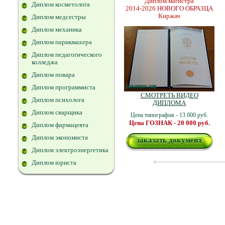
Диплом магистра
Диплом косметолога
2014-2026
НОВОГО ОБРАЗЦА
Киржач
Диплом медсестры
Диплом механика
Диплом парикмахера
Диплом педагогического
колледжа
Диплом повара
Диплом программиста
СМОТРЕТЬ ВИДЕО
Диплом психолога
ДИПЛОМА
Диплом сварщика
Цена типография - 13 000 руб.
Цена ГОЗНАК - 20 000 руб.
Диплом фармацевта
Диплом экономиста
заказать документ
Диплом электроэнергетика
Диплом юриста