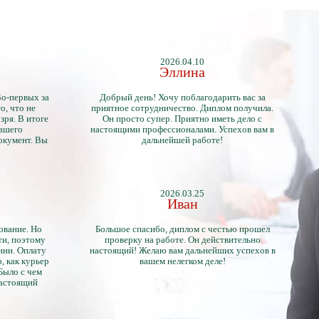
2026.04.10
Эллина
Во-первых за
Добрый день! Хочу поблагодарить вас за
о, что не
приятное сотрудничество. Диплом получила.
зря. В итоге
Он просто супер. Приятно иметь дело с
нашего
настоящими профессионалами. Успехов вам в
окумент. Вы
дальнейшей работе!
2026.03.25
Иван
ование. Но
Большое спасибо, диплом с честью прошел
ти, поэтому
проверку на работе. Он действительно
нии. Оплату
настоящий! Желаю вам дальнейших успехов в
, как курьер
вашем нелегком деле!
 Было с чем
настоящий
тличий с
ентами.