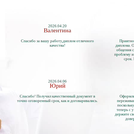
2026.04.20
Валентина
Спасибо за вашу работу,диплом отличного
Приятно
качества!
диплома. О
общения с
проблему и
срок.
2026.04.06
Юрий
Спасибо! Получил качественный документ в
Оформля
точно оговоренный срок, как и договаривались.
переживан
поскольку
теперь с 
держите св
дове