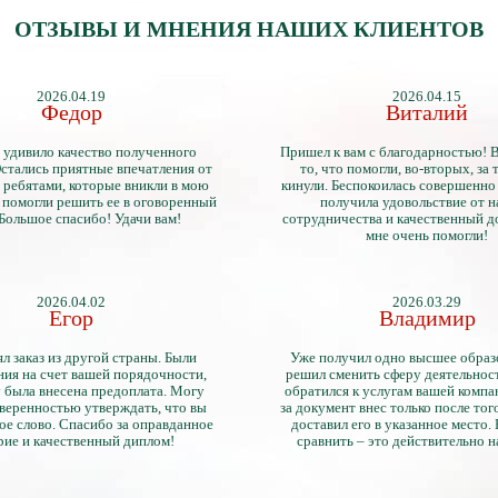
ОТЗЫВЫ И МНЕНИЯ НАШИХ КЛИЕНТОВ
2026.04.19
2026.04.15
Федор
Виталий
 удивило качество полученного
Пришел к вам с благодарностью! 
стались приятные впечатления от
то, что помогли, во-вторых, за т
 ребятами, которые вникли в мою
кинули. Беспокоилась совершенно 
 помогли решить ее в оговоренный
получила удовольствие от 
 Большое спасибо! Удачи вам!
сотрудничества и качественный д
мне очень помогли!
2026.04.02
2026.03.29
Егор
Владимир
л заказ из другой страны. Были
Уже получил одно высшее образ
ия на счет вашей порядочности,
решил сменить сферу деятельнос
 была внесена предоплата. Могу
обратился к услугам вашей компа
уверенностью утверждать, что вы
за документ внес только после того
ое слово. Спасибо за оправданное
доставил его в указанное место.
рие и качественный диплом!
сравнить – это действительно 
диплом. Он не имеет никаких о
официально выданными докум