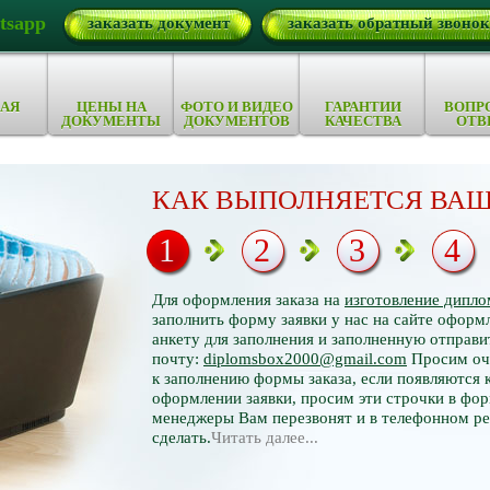
tsapp
заказать документ
заказать обратный звонок
АЯ
ЦЕНЫ НА
ФОТО И ВИДЕО
ГАРАНТИИ
ВОПР
ДОКУМЕНТЫ
ДОКУМЕНТОВ
КАЧЕСТВА
ОТВ
КАК ВЫПОЛНЯЕТСЯ ВАШ
1
2
3
4
Для оформления заказа на
изготовление дипло
заполнить форму заявки у нас на сайте оформл
анкету для заполнения и заполненную отправи
почту:
diplomsbox2000@gmail.com
Просим оче
к заполнению формы заказа, если появляются 
оформлении заявки, просим эти строчки в фор
менеджеры Вам перезвонят и в телефонном р
сделать.
Читать далее...