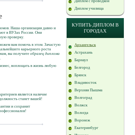
Диплом с проводкой
Диплом училища
е
КУПИТЬ ДИПЛОМ В
омов. Наша организация давно и
ГОРОДАХ
ают в ВУЗах России. Они
ную проверку.
сможем вам помочь в этом. Зачастую
Архангельск
дальнейшего карьерного роста
Астрахань
 нам, вы получите
образец диплома
.
Барнаул
изнес, воплощать в жизнь любую
Белгород
Брянск
Владивосток
Верхняя Пышма
критериев является наличие
Волгоград
 должность станет вашей!
Волжск
рантии и сохранит
рофессионалов!
Вологда
Воронеж
Екатеринбург