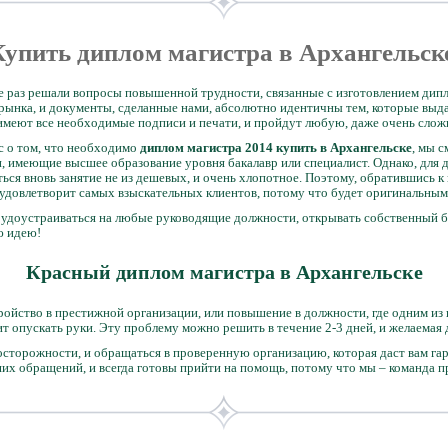
Купить диплом магистра в Архангельск
 раз решали вопросы повышенной трудности, связанные с изготовлением дипл
 рынка, и документы, сделанные нами, абсолютно идентичны тем, которые выд
имеют все необходимые подписи и печати, и пройдут любую, даже очень слож
с о том, что необходимо
диплом магистра 2014 купить в Архангельске
, мы 
, имеющие высшее образование уровня бакалавр или специалист. Однако, для 
ься вновь занятие не из дешевых, и очень хлопотное. Поэтому, обратившись к
 удовлетворит самых взыскательных клиентов, потому что будет оригинальным
удоустраиваться на любые руководящие должности, открывать собственный б
ю идею!
Красный диплом магистра в Архангельске
ройство в престижной организации, или повышение в должности, где одним из 
ит опускать руки. Эту проблему можно решить в течение 2-3 дней, и желаемая
осторожности, и обращаться в проверенную организацию, которая даст вам га
х обращений, и всегда готовы прийти на помощь, потому что мы – команда п