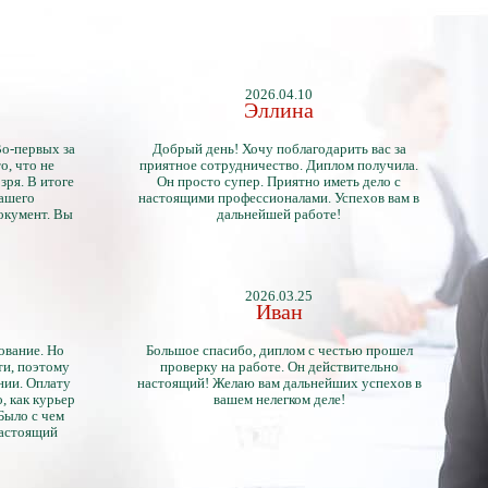
2026.04.10
Эллина
Во-первых за
Добрый день! Хочу поблагодарить вас за
о, что не
приятное сотрудничество. Диплом получила.
зря. В итоге
Он просто супер. Приятно иметь дело с
нашего
настоящими профессионалами. Успехов вам в
окумент. Вы
дальнейшей работе!
2026.03.25
Иван
ование. Но
Большое спасибо, диплом с честью прошел
ти, поэтому
проверку на работе. Он действительно
нии. Оплату
настоящий! Желаю вам дальнейших успехов в
, как курьер
вашем нелегком деле!
 Было с чем
настоящий
тличий с
ентами.