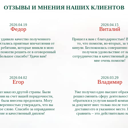
ОТЗЫВЫ И МНЕНИЯ НАШИХ КЛИЕНТОВ
2026.04.19
2026.04.15
Федор
Виталий
 удивило качество полученного
Пришел к вам с благодарностью! 
стались приятные впечатления от
то, что помогли, во-вторых, за т
 ребятами, которые вникли в мою
кинули. Беспокоилась совершенно 
 помогли решить ее в оговоренный
получила удовольствие от 
 Большое спасибо! Удачи вам!
сотрудничества и качественный д
мне очень помогли!
2026.04.02
2026.03.29
Егор
Владимир
л заказ из другой страны. Были
Уже получил одно высшее образ
ия на счет вашей порядочности,
решил сменить сферу деятельнос
 была внесена предоплата. Могу
обратился к услугам вашей компа
уверенностью утверждать, что вы
за документ внес только после того
ое слово. Спасибо за оправданное
доставил его в указанное место.
рие и качественный диплом!
сравнить – это действительно 
диплом. Он не имеет никаких о
официально выданными докум