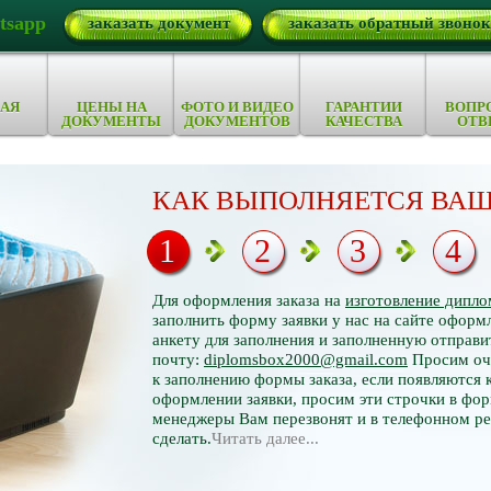
tsapp
заказать документ
заказать обратный звонок
АЯ
ЦЕНЫ НА
ФОТО И ВИДЕО
ГАРАНТИИ
ВОПР
ДОКУМЕНТЫ
ДОКУМЕНТОВ
КАЧЕСТВА
ОТВ
КАК ВЫПОЛНЯЕТСЯ ВАШ
1
2
3
4
Для оформления заказа на
изготовление дипло
заполнить форму заявки у нас на сайте оформл
анкету для заполнения и заполненную отправи
почту:
diplomsbox2000@gmail.com
Просим оче
к заполнению формы заказа, если появляются 
оформлении заявки, просим эти строчки в фор
менеджеры Вам перезвонят и в телефонном р
сделать.
Читать далее...