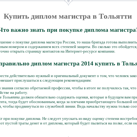
Купить диплом магистра в Тольятти
Что важно знать при покупке диплома магистра
ешение о покупке диплома магистра России, то наша бригада готова выполнит
йным номером и содержанием всех степеней защиты. Во сколько это обойдется,
точно открыть страницу контактов на Интернет-ресурсе компании.
правильно диплом магистра 2014 купить в Толь
рести действительно нужный и оригинальный документ о том, что человек зак
помешает прислушаться к следующим рекомендациям:
 знания согласно обретаемой профессии, чтобы в итоге не получилось так, чт
йстве на работу.
в Тольятти
должен обязательно содержать оценки, которые в будущем вам при
нта, тогда будет обоснованным, когда за плечами приобретающего большой оп
, чтобы продвинуться по служебной линии. Ведь начальству нужна только со
т при покупке диплома. Не следует упускать из виду оценку степени востребо
 от пустой траты денег и от диплома, который будет пылиться на полке, если о