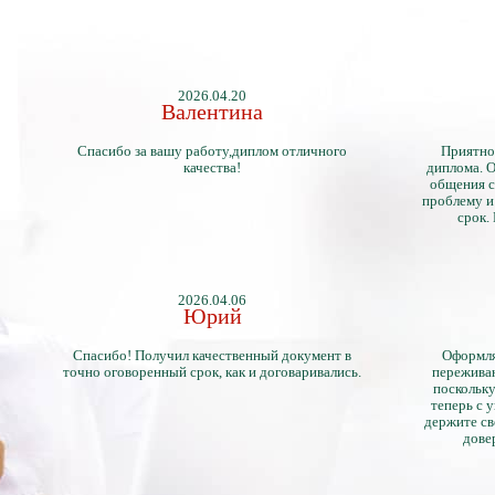
2026.04.20
Валентина
Спасибо за вашу работу,диплом отличного
Приятно
качества!
диплома. О
общения с
проблему и
срок.
2026.04.06
Юрий
Спасибо! Получил качественный документ в
Оформля
точно оговоренный срок, как и договаривались.
переживан
поскольку
теперь с 
держите св
дове