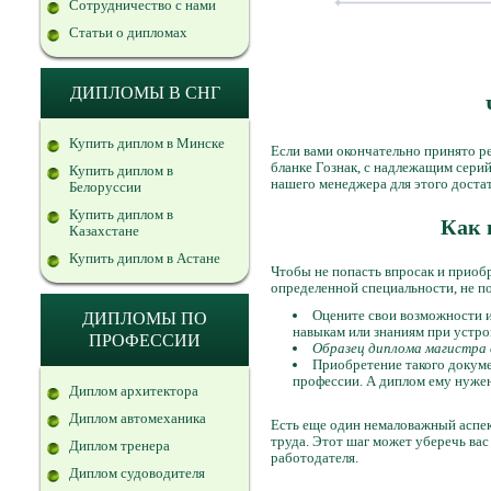
Сотрудничество с нами
Статьи о дипломах
ДИПЛОМЫ В СНГ
Купить диплом в Минске
Если вами окончательно принято р
бланке Гознак, с надлежащим сери
Купить диплом в
нашего менеджера для этого доста
Белоруссии
Купить диплом в
Как 
Казахстане
Купить диплом в Астане
Чтобы не попасть впросак и приоб
определенной специальности, не 
Оцените свои возможности и
ДИПЛОМЫ ПО
навыкам или знаниям при устро
ПРОФЕССИИ
Образец диплома магистра 
Приобретение такого докуме
профессии. А диплом ему нужен
Диплом архитектора
Диплом автомеханика
Есть еще один немаловажный аспек
труда. Этот шаг может уберечь вас
Диплом тренера
работодателя.
Диплом судоводителя