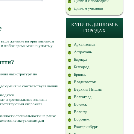
Диплом с проводкой
Диплом училища
КУПИТЬ ДИПЛОМ В
?
ГОРОДАХ
ь ваше желание на оригинальном
Архангельск
 в любое время можно узнать у
Астрахань
Барнаул
ятти?
Белгород
ончил магистратуру по
Брянск
Владивосток
о документ не соответствует вашим
Верхняя Пышма
годятся.
Волгоград
ыт и доскональные знания в
ответствующая «корочка».
Волжск
Вологда
ванности специальности на ранке
Воронеж
кажется не актуальным для
Екатеринбург