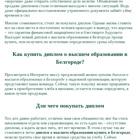
«корочки» даже открыть собственное дело нелегко. Объявления по
продаже дипломов стали отличным выходом с многих ситуаций. Ведь
даже официальное восстановление утраченного документа займёт уйму
времени и сил.
Многие сомневаются, стоит ли покупать диплом. Однако жизнь ставить
все на свои места и постепенно человек приходит к выводу, что корочка
– это гарантия финансовой защищённости и блестящего будущего.
Выходит новый диплом о высшем образовании в Белгороде проще
купить, чем получить по истечению определенного срока обучения.
Как купить диплом о высшем образовании в
Белгороде?
Просмотрев в Интернете массу предложений можно
купить диплом о
высшем образовании в Белгороде
у надежной организации, которую
представляет наша команда. Сейчас такую покупку можно приравнять
даже к приобретению хлеба в магазине, остается только определить, в
каком лучше продукция.
Для чего покупать диплом
Тот, кто давно работает, отлично зная свои обязанности, мог бы стать
начальником отдела или управляющим, но есть одно но – отсутствие
диплома, а ждать целых пять, лет нет времени. В этом случае так же
становится легче
диплом о высшем образовании купить в Белгороде
,
нежели тратить свое время и личные средства на учебу. Сейчас