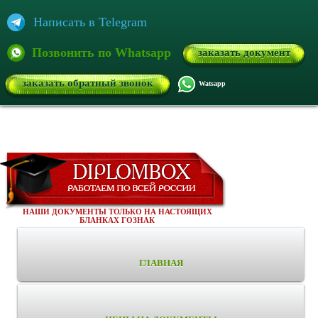
Написать в Telegram
Позвонить по Whatsapp
заказать документ
заказать обратный звонок
Watsapp
НАШИ ДОКУМЕНТЫ ТОЛЬКО НА НАСТОЯЩИХ
БЛАНКАХ ГОЗНАК
ГЛАВНАЯ