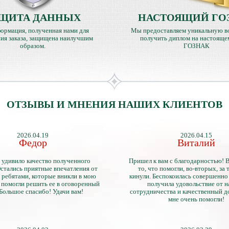
ЩИТА ДАННЫХ
НАСТОЯЩИЙ ГО
ормация, полученная нами для
Мы предоставляем уникальную в
ия заказа, защищена наилучшим
получить диплом на настояще
образом.
ГОЗНАК
ОТЗЫВЫ И МНЕНИЯ НАШИХ КЛИЕНТОВ
2026.04.19
2026.04.15
Федор
Виталий
 удивило качество полученного
Пришел к вам с благодарностью! 
стались приятные впечатления от
то, что помогли, во-вторых, за т
 ребятами, которые вникли в мою
кинули. Беспокоилась совершенно 
 помогли решить ее в оговоренный
получила удовольствие от 
 Большое спасибо! Удачи вам!
сотрудничества и качественный д
мне очень помогли!