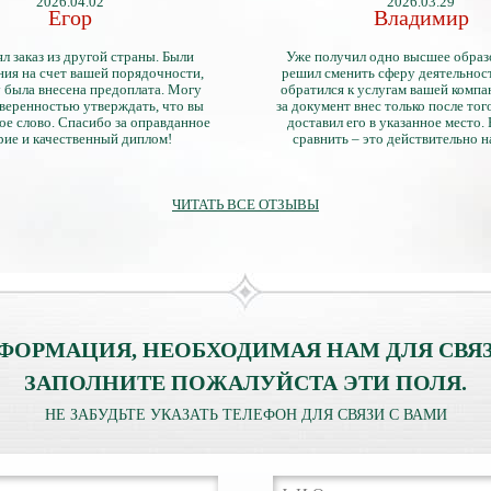
2026.04.02
2026.03.29
Егор
Владимир
л заказ из другой страны. Были
Уже получил одно высшее образ
ия на счет вашей порядочности,
решил сменить сферу деятельнос
 была внесена предоплата. Могу
обратился к услугам вашей компа
уверенностью утверждать, что вы
за документ внес только после того
ое слово. Спасибо за оправданное
доставил его в указанное место.
рие и качественный диплом!
сравнить – это действительно 
диплом. Он не имеет никаких о
официально выданными докум
ЧИТАТЬ ВСЕ ОТЗЫВЫ
ФОРМАЦИЯ, НЕОБХОДИМАЯ НАМ ДЛЯ СВЯЗ
ЗАПОЛНИТЕ ПОЖАЛУЙСТА ЭТИ ПОЛЯ.
НЕ ЗАБУДЬТЕ УКАЗАТЬ ТЕЛЕФОН ДЛЯ СВЯЗИ С ВАМИ