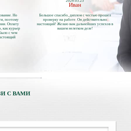
2026.03.25
Иван
ование. Но
Большое спасибо, диплом с честью прошел
ти, поэтому
проверку на работе. Он действительно
нии. Оплату
настоящий! Желаю вам дальнейших успехов в
, как курьер
вашем нелегком деле!
 Было с чем
настоящий
тличий с
ентами.
И С ВАМИ