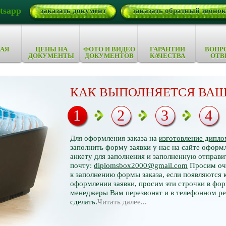
tsapp
заказать документ
заказать обратный звонок
АЯ
ЦЕНЫ НА
ФОТО И ВИДЕО
ГАРАНТИИ
ВОПР
ДОКУМЕНТЫ
ДОКУМЕНТОВ
КАЧЕСТВА
ОТВ
КАК ВЫПОЛНЯЕТСЯ ВАШ
1
2
3
4
Для оформления заказа на
изготовление дипло
заполнить форму заявки у нас на сайте оформл
анкету для заполнения и заполненную отправи
почту:
diplomsbox2000@gmail.com
Просим оче
к заполнению формы заказа, если появляются 
оформлении заявки, просим эти строчки в фор
менеджеры Вам перезвонят и в телефонном р
сделать.
Читать далее...