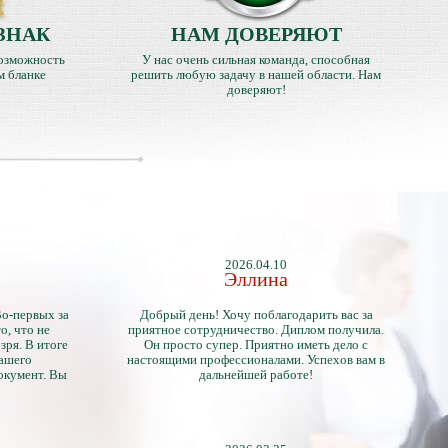
ЗНАК
НАМ ДОВЕРЯЮТ
озможность
У нас очень сильная команда, способная
м бланке
решить любую задачу в нашей области. Нам
доверяют!
2026.04.10
Эллина
Во-первых за
Добрый день! Хочу поблагодарить вас за
о, что не
приятное сотрудничество. Диплом получила.
зря. В итоге
Он просто супер. Приятно иметь дело с
нашего
настоящими профессионалами. Успехов вам в
окумент. Вы
дальнейшей работе!