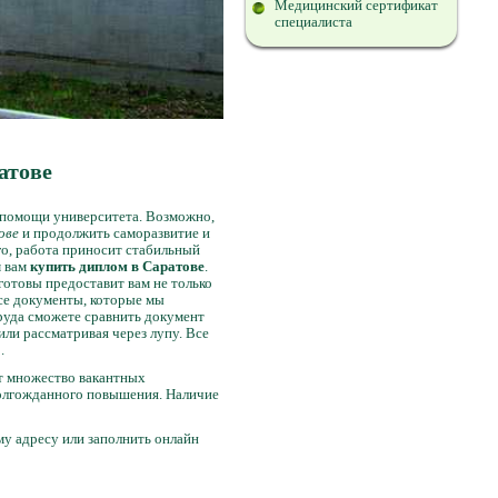
Медицинский сертификат
специалиста
атове
 помощи университета. Возможно,
ове
и продолжить саморазвитие и
о, работа приносит стабильный
м вам
купить диплом в Саратове
.
готовы предоставит вам не только
се документы, которые мы
руда сможете сравнить документ
ли рассматривая через лупу. Все
.
ет множество вакантных
долгожданного повышения. Наличие
му адресу или заполнить онлайн