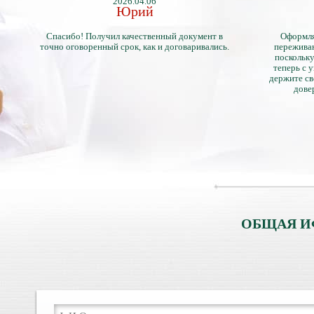
2026.04.06
Юрий
Спасибо! Получил качественный документ в
Оформля
точно оговоренный срок, как и договаривались.
переживан
поскольку
теперь с 
держите св
дове
ОБЩАЯ И