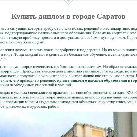
Купить диплом в городе Саратов
т нас в ситуации, которые требуют поиска новых решений и нестандартных п
чку», подтверждающую наличие высшего образования. Потому выходит так, что 
шают такую проблему простым и доступным способом – купив диплом. Сарато
ность любому желающему.
товления документов вызывает неодобрение и подозрения. Но их можно понять
в мире. Тогда каждый мог надеяться на бесплатное обучение, а стипендия позв
день.
а это время в корне изменились требования к специалистам. Но образовательная
я коррупция. Преподавательской деятельностью занимаются те же люди, но изм
можностей получать новую, интересную информацию вне стен университета. В
чением, что приводит к решению
купить диплом о высшем образовании в го
личии необходимых уме знаний и умений.
оящих и умелых специалистов-практиков не способен воспитать ни один ВУЗ.
спекты, но это все – лишь теоретические знания, являющиеся научным мусоро
й информации многим студентам приходится обучаться искусству списывания р
тов, дипломных и курсовых работ.