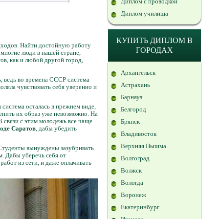
Диплом с проводкой
Диплом училища
КУПИТЬ ДИПЛОМ В
одходов. Найти достойную работу
ГОРОДАХ
многие люди в нашей стране,
в, как и любой другой город,
Архангельск
, ведь во времена СССР система
Астрахань
оляла чувствовать себя уверенно и
Барнаул
 система осталась в прежнем виде,
Белгород
енить их образ уже невозможно. На
 связи с этим молодежь все чаще
Брянск
роде Саратов
, дабы убедить
Владивосток
Верхняя Пышма
 Студенты вынуждены зазубривать
м. Дабы уберечь себя от
Волгоград
абот из сети, и даже оплачивать
Волжск
Вологда
Воронеж
Екатеринбург