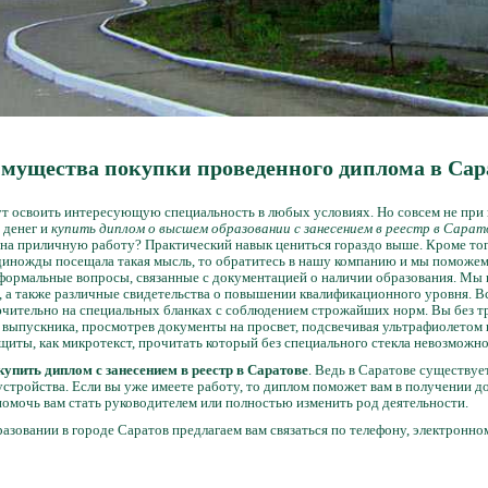
мущества покупки проведенного диплома в Сар
ут освоить интересующую специальность в любых условиях. Но совсем не при
 денег и
купить диплом о высшем образовании с занесением в реестр в Сарат
на приличную работу? Практический навык цениться гораздо выше. Кроме тог
единожды посещала такая мысль, то обратитесь в нашу компанию и мы поможе
 формальные вопросы, связанные с документацией о наличии образования. Мы 
, а также различные свидетельства о повышении квалификационного уровня. В
ючительно на специальных бланках с соблюдением строжайших норм. Вы без т
 выпускника, просмотрев документы на просвет, подсвечивая ультрафиолетом и
иты, как микротекст, прочитать который без специального стекла невозможно
купить диплом с занесением в реестр в Саратове
. Ведь в Саратове существу
стройства. Если вы уже имеете работу, то диплом поможет вам в получении 
омочь вам стать руководителем или полностью изменить род деятельности.
зовании в городе Саратов предлагаем вам связаться по телефону, электронно