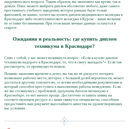
академического вопроса. Таким образом, вы экономите как время, так и
деньги. Плюс можете выбрать диплом абсолютно любого, даже самого
престижного учебного заведения, которое раньше было только
фантазией, не важно, хотите вы купить диплом медицинского колледжа в
Краснодаре либо политехнического колледжа в Курске – ваши желания
не оставят без внимания. При этом ваши личные данные останутся в
секрете.
Ожидания и реальность: где купить диплом
техникума в Краснодаре?
Само с собой, у вас может возникнуть вопрос: «Если я куплю диплом
техникума недорого в Краснодаре, то, что я смогу выгадать?». Если так
рассмотреть, то преимуществ немало.
Помимо экономии времени и денег, вы так же не рискуете потерять
возможное рабочее место, которое, с большой долей вероятности, может
достаться другому соискателю, со всеми необходимыми документами и
который способен преступить к выполнению работы немедленно. Если
же вы столкнулись с проблемой, где
купить диплом техникума в
Краснодаре
, то нет ничего проще. Достаточно оставить заявку на
соответствующем ресурсе и с вами свяжутся специалисты, способные
предоставить вам документ высочайшего качества на удовлетворяющих
вас условиях.