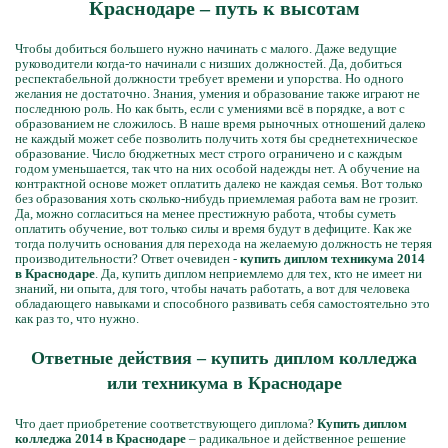
Краснодаре – путь к высотам
Чтобы добиться большего нужно начинать с малого. Даже ведущие
руководители когда-то начинали с низших должностей. Да, добиться
респектабельной должности требует времени и упорства. Но одного
желания не достаточно. Знания, умения и образование также играют не
последнюю роль. Но как быть, если с умениями всё в порядке, а вот с
образованием не сложилось. В наше время рыночных отношений далеко
не каждый может себе позволить получить хотя бы среднетехническое
образование. Число бюджетных мест строго ограничено и с каждым
годом уменьшается, так что на них особой надежды нет. А обучение на
контрактной основе может оплатить далеко не каждая семья. Вот только
без образования хоть сколько-нибудь приемлемая работа вам не грозит.
Да, можно согласиться на менее престижную работа, чтобы суметь
оплатить обучение, вот только силы и время будут в дефиците. Как же
тогда получить основания для перехода на желаемую должность не теряя
производительности? Ответ очевиден -
купить диплом техникума 2014
в Краснодаре
. Да, купить диплом неприемлемо для тех, кто не имеет ни
знаний, ни опыта, для того, чтобы начать работать, а вот для человека
обладающего навыками и способного развивать себя самостоятельно это
как раз то, что нужно.
Ответные действия – купить диплом колледжа
или техникума в Краснодаре
Что дает приобретение соответствующего диплома?
Купить диплом
колледжа 2014 в Краснодаре
– радикальное и действенное решение