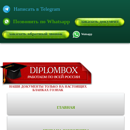
Написать в Telegram
Позвонить по Whatsapp
заказать документ
заказать обратный звонок
Watsapp
НАШИ ДОКУМЕНТЫ ТОЛЬКО НА НАСТОЯЩИХ
БЛАНКАХ ГОЗНАК
ГЛАВНАЯ