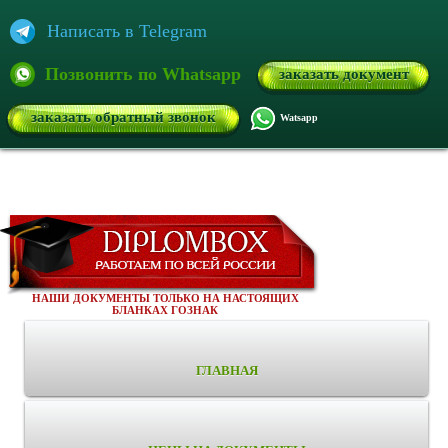
Написать в Telegram
Позвонить по Whatsapp
заказать документ
заказать обратный звонок
Watsapp
НАШИ ДОКУМЕНТЫ ТОЛЬКО НА НАСТОЯЩИХ
БЛАНКАХ ГОЗНАК
ГЛАВНАЯ