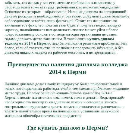
забывать, так же как у вас есть личные требования к вакансиям, у
работодателей тоже есть ряд требований к возможным кандидатам.
Основное из которых – образование. Наличие диплома на сегодняшний
день не роскошь, а необходимость. Без такого документа даже банальное
собеседование остаётся лишь фантазией. Стоит так же принять во
внимание тот факт, что пока вы таки будете получать недостающую
корочку, полюбившаяся вам должность вполне может уйти к более
подготовленному соискателю, ведь ни одна организация не станет
годами держать место вакантным. В такой связи
купить диплом
техникума 2014 в Перми
стало бы неплохим решением проблемы. Тем
более, если обстоятельства не позволяют продолжить обучение, а без
диплома никаких надежд на рабочее место нет, и не предвидится.
Преимущества наличия диплома колледжа
2014 в Перми
Наличие диплома делает вашу кандидатуру более привлекательной в
глазах потенциальных работодателей и тем самым приближает желанное
место труда. Посему решение
купить диплом колледжа 2014 в
Перми
позволит значительно сэкономить силы и деньги. Ведь пропадёт
необходимость посещать ежедневные лекции и семинары, писать
контрольные и курсовые и делать несметное количество распечаток и
тратить значительное время на понимание и усваивание ненужного
материала общеобразовательных предметов.
Где купить диплом в Перми?