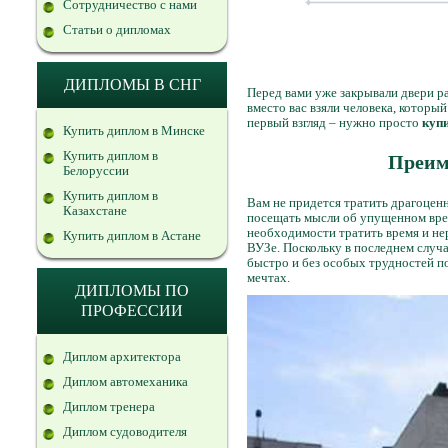
Сотрудничество с нами
Статьи о дипломах
ДИПЛОМЫ В СНГ
Перед вами уже закрывали двери ра
вместо вас взяли человека, которы
первый взгляд – нужно просто
купи
Купить диплом в Минске
Купить диплом в
Преим
Белоруссии
Купить диплом в
Вам не придется тратить драгоценн
Казахстане
посещать мысли об упущенном врем
необходимости тратить время и не
Купить диплом в Астане
ВУЗе. Поскольку в последнем случа
быстро и без особых трудностей п
мечтах.
ДИПЛОМЫ ПО
ПРОФЕССИИ
Диплом архитектора
Диплом автомеханика
Диплом тренера
Диплом судоводителя