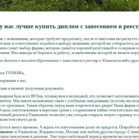
у нас лучше купить диплом с занесением в реест
е с компаниями, которые требуют предоплату, после ее внесения вы рискуете 
тельно и ответственно подойти к выбору компании, которой вы собираетесь до
ием станет выбор фирмы, которая славится хорошей репутацией и солидным 
мпания. Мы никогда не беремся за работу, за выполнение которой не можем пор
ь диплом о высшем образовании с занесением в реестр в Ульяновске
либо друг
нках ГОЗНАКа,
формации о вас,
олько в момент получения документа.
ирная база всех ВУЗов, техникумов и колледжей, что позволяет изготавливат
ументы. Мы имеем налаженные связи с учебными заведениями, поэтому вы полу
я от оригинала. Таким образом, перед вами откроются все двери! Наша фирма 
й цене, изготовленные в короткие сроки с сохранением тайны относительно в
енный диплом в Ульяновске позволит уже сегодня открыть новую страницу в св
алистом своего дела.
буется много времени. А ждать его изготовления долго не придется. Откройте 
диплом
» в Ульяновске, Владивостоке, Москве или любом другом городе. С на
оторые вам нужны в дипломе. Уже через небольшой период времени вы получите