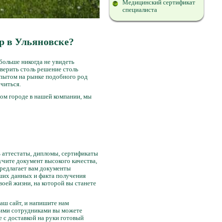
Медицинский сертификат
специалиста
р в Ульяновске?
больше никогда не увидеть
верить столь решение столь
опытом на рынке подобного род
учиться.
ом городе в нашей компании, мы
ь аттестаты, дипломы, сертификаты
чите документ высокого качества,
предлагает вам документы
аших данных и факта получения
оей жизни, на которой вы станете
наш сайт, и напишите нам
шими сотрудниками вы можете
 с доставкой на руки готовый