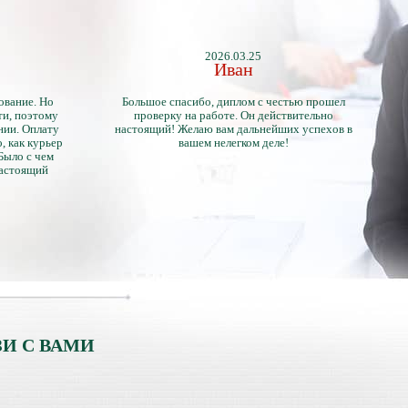
2026.03.25
Иван
ование. Но
Большое спасибо, диплом с честью прошел
ти, поэтому
проверку на работе. Он действительно
нии. Оплату
настоящий! Желаю вам дальнейших успехов в
, как курьер
вашем нелегком деле!
 Было с чем
настоящий
тличий с
ентами.
И С ВАМИ