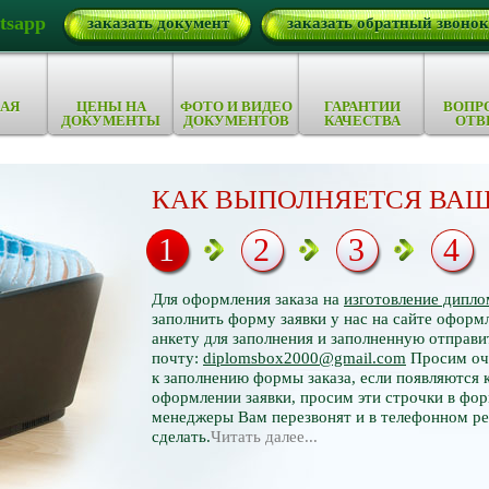
tsapp
заказать документ
заказать обратный звонок
АЯ
ЦЕНЫ НА
ФОТО И ВИДЕО
ГАРАНТИИ
ВОПР
ДОКУМЕНТЫ
ДОКУМЕНТОВ
КАЧЕСТВА
ОТВ
КАК ВЫПОЛНЯЕТСЯ ВАШ
1
2
3
4
Для оформления заказа на
изготовление дипло
заполнить форму заявки у нас на сайте оформл
анкету для заполнения и заполненную отправи
почту:
diplomsbox2000@gmail.com
Просим оче
к заполнению формы заказа, если появляются 
оформлении заявки, просим эти строчки в фор
менеджеры Вам перезвонят и в телефонном р
сделать.
Читать далее...