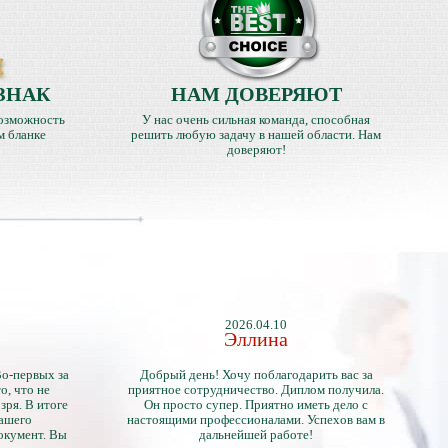
ЗНАК
НАМ ДОВЕРЯЮТ
озможность
У нас очень сильная команда, способная
м бланке
решить любую задачу в нашей области. Нам
доверяют!
2026.04.10
Эллина
Во-первых за
Добрый день! Хочу поблагодарить вас за
о, что не
приятное сотрудничество. Диплом получила.
зря. В итоге
Он просто супер. Приятно иметь дело с
нашего
настоящими профессионалами. Успехов вам в
окумент. Вы
дальнейшей работе!