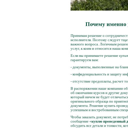
Почему именно 
Принимая решение о сотрудничеств
исполнителя. Поэтому следует тща
важного вопроса. Логичным решен
услуг, к коим и относится наша ко
Если вы принимаете решение
купит
гарантируем вам:
- документы, выполненные на бла
- конфиденциальность и защиту ин
- отсутствие предоплаты, расчет т
В распоряжении наше компании обш
об окончании курсов и другие док
который ничем не будет отличатьс
оригинального образца по приятно
документа. Решение купить провед
успешным и востребованным специ
Чтобы заказать документ, не потре
сообщение «
куплю проведенный 
обсудить все детали и тонкости, к