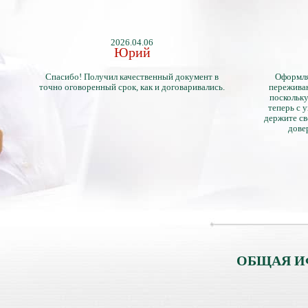
2026.04.06
Юрий
Спасибо! Получил качественный документ в
Оформля
точно оговоренный срок, как и договаривались.
переживан
поскольку
теперь с 
держите св
дове
ОБЩАЯ И