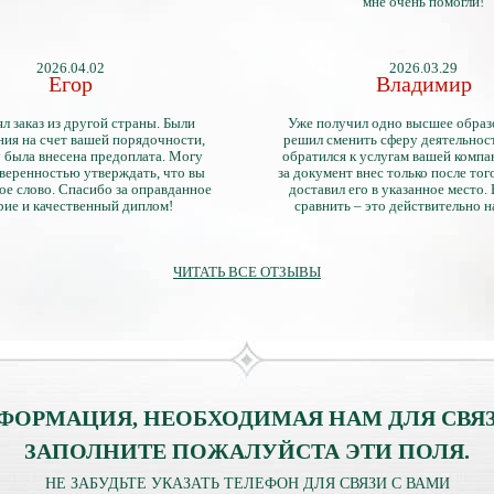
мне очень помогли!
2026.04.02
2026.03.29
Егор
Владимир
л заказ из другой страны. Были
Уже получил одно высшее образ
ия на счет вашей порядочности,
решил сменить сферу деятельнос
 была внесена предоплата. Могу
обратился к услугам вашей компа
уверенностью утверждать, что вы
за документ внес только после того
ое слово. Спасибо за оправданное
доставил его в указанное место.
рие и качественный диплом!
сравнить – это действительно 
диплом. Он не имеет никаких о
официально выданными докум
ЧИТАТЬ ВСЕ ОТЗЫВЫ
ФОРМАЦИЯ, НЕОБХОДИМАЯ НАМ ДЛЯ СВЯЗ
ЗАПОЛНИТЕ ПОЖАЛУЙСТА ЭТИ ПОЛЯ.
НЕ ЗАБУДЬТЕ УКАЗАТЬ ТЕЛЕФОН ДЛЯ СВЯЗИ С ВАМИ