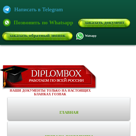
Написать в Telegram
Позвонить по Whatsapp
заказать документ
заказать обратный звонок
Watsapp
НАШИ ДОКУМЕНТЫ ТОЛЬКО НА НАСТОЯЩИХ
БЛАНКАХ ГОЗНАК
ГЛАВНАЯ