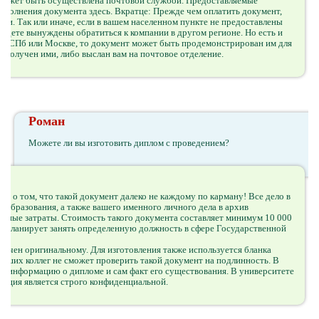
а может быть осуществлена почтовой службой. Предоставляемые
выполнения документа здесь. Вкратце: Прежде чем оплатить документ,
ии. Так или иначе, если в вашем населенном пункте не предоставлены
удете вынуждены обратиться к компании в другом регионе. Но есть и
й в СПб или Москве, то документ может быть продемонстрирован им для
т получен ими, либо выслан вам на почтовое отделение.
Роман
Можете ли вы изготовить диплом с проведением?
ас о том, что такой документ далеко не каждому по карману! Все дело в
нобразования, а также вашего именного личного дела в архив
ежные затраты. Стоимость такого документа составляет минимум 10 000
что планирует занять определенную должность в сфере Государственной
ичен оригинальному. Для изготовления также используется бланка
ших коллег не сможет проверить такой документ на подлинность. В
ая информацию о дипломе и сам факт его существования. В университете
рмация является строго конфиденциальной.