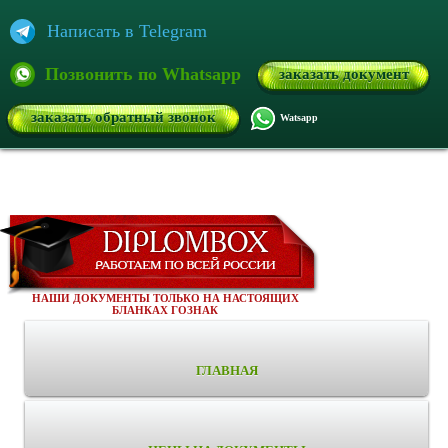
Написать в Telegram
Позвонить по Whatsapp
заказать документ
заказать обратный звонок
Watsapp
НАШИ ДОКУМЕНТЫ ТОЛЬКО НА НАСТОЯЩИХ
БЛАНКАХ ГОЗНАК
ГЛАВНАЯ