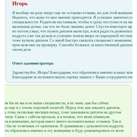
Игорь
Я вообще ни разу нигде еще не оставлял отзывы, но для этой компании
Надеюсь, что кому-то мое мнение пригодится. Я успешно закончил уни
специальности. Родители настаивали, чтобы я сразу поступил и на магис
маленькая дочка, так что не было лишних денег. Спустя некоторое вр
но потом узнал, что нужен диплом магистра, и вся радость развеялась.
подруга уже так делала и успешно пошла вверх по карьерной лестнице. У
тоже купили диплом. Со мной быстро связался специалист компании, с
прислали мне на проверку. Спасибо большое за качественный диплом! 
своем деле.
Ответ администратора
Здравствуйте, Игорь! Благодарим, что обратились именно в нашу компа
Благодарим за положительную оценку нашего с Вами сотрудничества.
сли бы не вы и не ваши специалисты, я не знаю, как бы сейчас
 да еще и с очень хорошей оплатой. Перед тем, как заказать диплом,
ред этим, несколько месяцев назад, тоже заказывала диплом на другом
лучила. Связь с сайтом пропала, и я поняла, что меня обманули.
титься в компанию, которая имеет много положительных отзывов. Так и
роде бы не отличишь от оригинала. Я сравнивала с документом подруги,
ю, что обратилась именно в эту компанию и буду рекомендовать ее всем