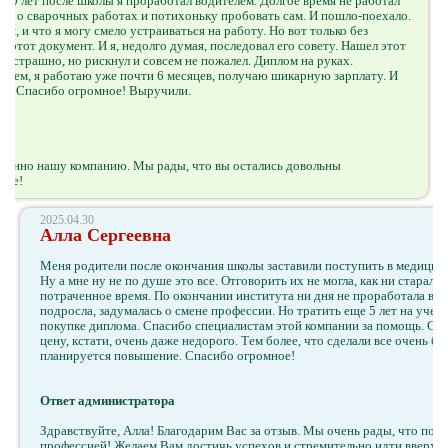
и 10 лет после школы я проработал водителем. Долгое время не работал
ки о сварочных работах и потихоньку пробовать сам. И пошло-поехало.
я, и что я могу смело устраиваться на работу. Но вот только без
ь этот документ. И я, недолго думая, последовал его совету. Нашел этот
ло страшно, но рискнул и совсем не пожалел. Диплом на руках.
 общем, я работаю уже почти 6 месяцев, получаю шикарную зарплату. И
ии! Спасибо огромное! Выручили.
именно нашу компанию. Мы рады, что вы остались довольны
еще!
2025.04.30
Алла Сергеевна
Меня родители после окончания школы заставили поступить в медицинск
Ну а мне ну не по душе это все. Отговорить их не могла, как ни старал
потраченное время. По окончании института ни дня не проработала в м
подросла, задумалась о смене профессии. Но тратить еще 5 лет на учебу
покупке диплома. Спасибо специалистам этой компании за помощь. Свя
цену, кстати, очень даже недорого. Тем более, что сделали все очень 
планируется повышение. Спасибо огромное!
Ответ администратора
Здравствуйте, Алла! Благодарим Вас за отзыв. Мы очень рады, что пом
профессией! Желаем Вам достичь успехов и стремительно идти вверх п