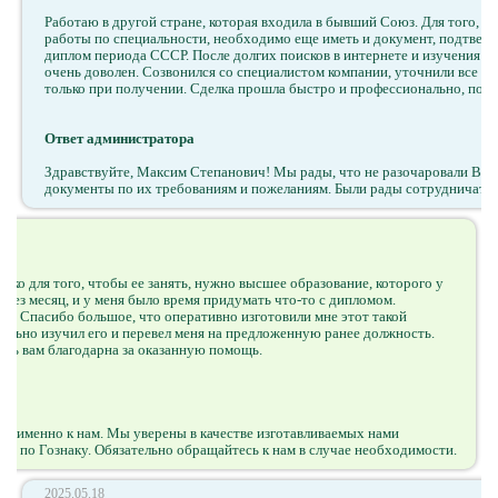
Работаю в другой стране, которая входила в бывший Союз. Для того, 
работы по специальности, необходимо еще иметь и документ, подтве
диплом периода СССР. После долгих поисков в интернете и изучения раз
очень доволен. Созвонился со специалистом компании, уточнили все де
только при получении. Сделка прошла быстро и профессионально, поэт
Ответ администратора
Здравствуйте, Максим Степанович! Мы рады, что не разочаровали Вас!
документы по их требованиям и пожеланиям. Были рады сотрудничать 
ко для того, чтобы ее занять, нужно высшее образование, которого у
ерез месяц, и у меня было время придумать что-то с дипломом.
ла. Спасибо большое, что оперативно изготовили мне этот такой
ельно изучил его и перевел меня на предложенную ранее должность.
ень вам благодарна за оказанную помощь.
сь именно к нам. Мы уверены в качестве изготавливаемых нами
ми по Гознаку. Обязательно обращайтесь к нам в случае необходимости.
2025.05.18