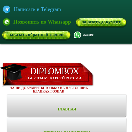
Написать в Telegram
Позвонить по Whatsapp
заказать документ
заказать обратный звонок
Watsapp
НАШИ ДОКУМЕНТЫ ТОЛЬКО НА НАСТОЯЩИХ
БЛАНКАХ ГОЗНАК
ГЛАВНАЯ