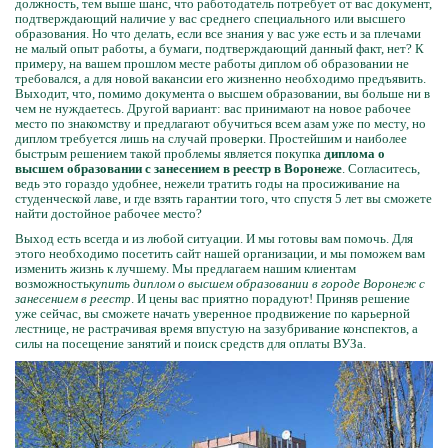
должность, тем выше шанс, что работодатель потребует от вас документ,
подтверждающий наличие у вас среднего специального или высшего
образования. Но что делать, если все знания у вас уже есть и за плечами
не малый опыт работы, а бумаги, подтверждающий данный факт, нет? К
примеру, на вашем прошлом месте работы диплом об образовании не
требовался, а для новой вакансии его жизненно необходимо предъявить.
Выходит, что, помимо документа о высшем образовании, вы больше ни в
чем не нуждаетесь. Другой вариант: вас принимают на новое рабочее
место по знакомству и предлагают обучиться всем азам уже по месту, но
диплом требуется лишь на случай проверки. Простейшим и наиболее
быстрым решением такой проблемы является покупка
диплома о
высшем образовании с занесением в реестр в Воронеже
. Согласитесь,
ведь это гораздо удобнее, нежели тратить годы на просиживание на
студенческой лаве, и где взять гарантии того, что спустя 5 лет вы сможете
найти достойное рабочее место?
Выход есть всегда и из любой ситуации. И мы готовы вам помочь. Для
этого необходимо посетить сайт нашей организации, и мы поможем вам
изменить жизнь к лучшему. Мы предлагаем нашим клиентам
возможность
купить диплом о высшем образовании в городе Воронеж с
занесением в реестр
. И цены вас приятно порадуют! Приняв решение
уже сейчас, вы сможете начать уверенное продвижение по карьерной
лестнице, не растрачивая время впустую на зазубривание конспектов, а
силы на посещение занятий и поиск средств для оплаты ВУЗа.