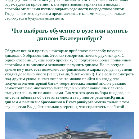
горе-студенты прибегают к альтернативным вариантам и находят
способы окольными путями закрыть ведомости посредством взяток.
Глядя на все это, с ужасом представляешь с какими «специалистами»
столкнутся в будущем наши дети.
Что выбрать обучение в вузе или купить
диплом Екатеринбург?
Обдумав все за и против, некоторые прибегают к способу покупки
диплома об образовании. Это, как говорится, палка о двух концах. С
одной стороны, лучше всего пройти курс подготовки более привычным
способом и на законном основании получить диплом. Но не всегда и
далеко не у всех есть возможности финансового характера, да и времени
уходит довольно много (не шутка ли, 5 лет жизни!). Ну а если посмотреть
под другим углом на этот вопрос, то можно прийти к выводу, что
получить элементарный багаж теоретических знаний вполне реально
самостоятельно множество литературы и информационных сайтов
станут отличными помощниками. Так что это дело выбора каждого, но
не стоит забывать об ответственности за принятое решение.
Купить
диплом о высшем образовании в Екатеринбурге
можно только в том
случае, если Вы действительно уверенны, что справитесь с работой.