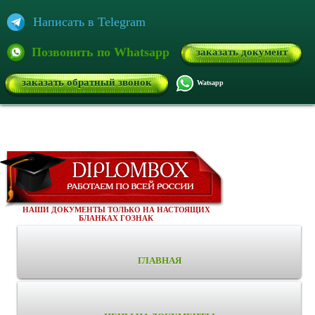
Написать в Telegram
Позвонить по Whatsapp
заказать документ
заказать обратный звонок
Watsapp
НАШИ ДОКУМЕНТЫ ТОЛЬКО НА НАСТОЯЩИХ
БЛАНКАХ ГОЗНАК
ГЛАВНАЯ