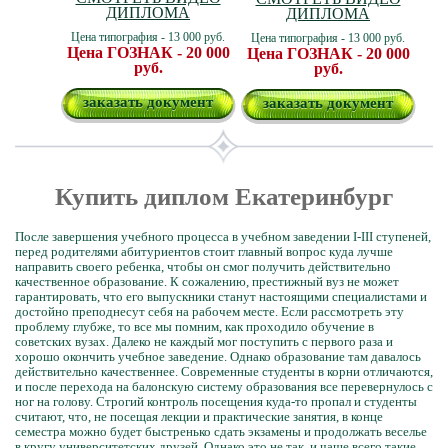
ДИПЛОМА
ДИПЛОМА
Цена типография - 13 000 руб.
Цена типография - 13 000 руб.
Цена ГОЗНАК - 20 000
Цена ГОЗНАК - 20 000
руб.
руб.
заказать документ
заказать документ
Купить диплом Екатеринбург
После завершения учебного процесса в учебном заведении І-ІІІ ступеней,
перед родителями абитуриентов стоит главный вопрос куда лучше
направить своего ребенка, чтобы он смог получить действительно
качественное образование. К сожалению, престижный вуз не может
гарантировать, что его выпускники станут настоящими специалистами и
достойно преподнесут себя на рабочем месте. Если рассмотреть эту
проблему глубже, то все мы помним, как проходило обучение в
советских вузах. Далеко не каждый мог поступить с первого раза и
хорошо окончить учебное заведение. Однако образование там давалось
действительно качественнее. Современные студенты в корни отличаются,
и после перехода на балонскую систему образования все перевернулось с
ног на голову. Строгий контроль посещения куда-то пропал и студенты
считают, что, не посещая лекции и практические занятия, в конце
семестра можно будет быстренько сдать экзамены и продолжать веселье
в кругу университетских друзей. Однако это не так, и чаще всего такие