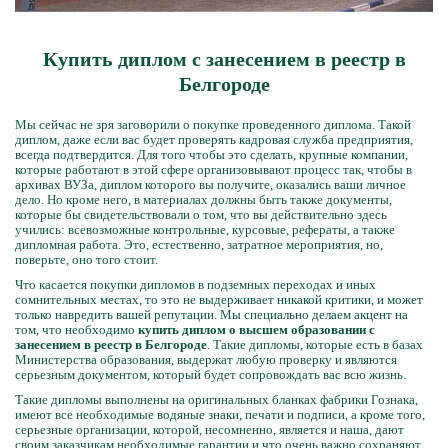
Купить диплом с занесением в реестр в
Белгороде
Мы сейчас не зря заговорили о покупке проведенного диплома. Такой
диплом, даже если вас будет проверять кадровая служба предприятия,
всегда подтвердится. Для того чтобы это сделать, крупные компании,
которые работают в этой сфере организовывают процесс так, чтобы в
архивах ВУЗа, диплом которого вы получите, оказались ваши личное
дело. Но кроме него, в материалах должны быть также документы,
которые бы свидетельствовали о том, что вы действительно здесь
учились: всевозможные контрольные, курсовые, рефераты, а также
дипломная работа. Это, естественно, затратное мероприятия, но,
поверьте, оно того стоит.
Что касается покупки дипломов в подземных переходах и иных
сомнительных местах, то это не выдерживает никакой критики, и может
только навредить вашей репутации. Мы специально делаем акцент на
том, что необходимо
купить диплом о высшем образовании с
занесением в реестр в Белгороде
. Такие дипломы, которые есть в базах
Министерства образования, выдержат любую проверку и являются
серьезным документом, который будет сопровождать вас всю жизнь.
Такие дипломы выполнены на оригинальных бланках фабрики Гознака,
имеют все необходимые водяные знаки, печати и подписи, а кроме того,
серьезные организации, которой, несомненно, является и наша, дают
своим заказчикам необходимые гарантии и что очень важно сохраняют