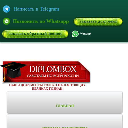
Написать в Telegram
Позвонить по Whatsapp
заказать документ
заказать обратный звонок
Watsapp
НАШИ ДОКУМЕНТЫ ТОЛЬКО НА НАСТОЯЩИХ
БЛАНКАХ ГОЗНАК
ГЛАВНАЯ