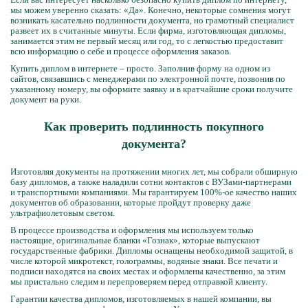
мы можем уверенно сказать: «Да». Конечно, некоторые сомнения могут
возникать касательно подлинности документа, но грамотный специалист
развеет их в считанные минуты. Если фирма, изготовляющая дипломы,
занимается этим не первый месяц или год, то с легкостью предоставит
всю информацию о себе и процессе оформления заказов.
Купить диплом в интернете – просто. Заполнив форму на одном из
сайтов, связавшись с менеджерами по электронной почте, позвонив по
указанному номеру, вы оформите заявку и в кратчайшие сроки получите
документ на руки.
Как проверить подлинность покупного
документа?
Изготовляя документы на протяжении многих лет, мы собрали обширную
базу дипломов, а также наладили сотни контактов с ВУЗами-партнерами
и транспортными компаниями. Мы гарантируем 100%-ое качество наших
документов об образовании, которые пройдут проверку даже
ультрафиолетовым светом.
В процессе производства и оформления мы используем только
настоящие, оригинальные бланки «Гознак», которые выпускают
государственные фабрики. Дипломы оснащены необходимой защитой, в
числе которой микротекст, голограммы, водяные знаки. Все печати и
подписи находятся на своих местах и оформлены качественно, за этим
мы пристально следим и перепроверяем перед отправкой клиенту.
Гарантии качества дипломов, изготовляемых в нашей компании, вы