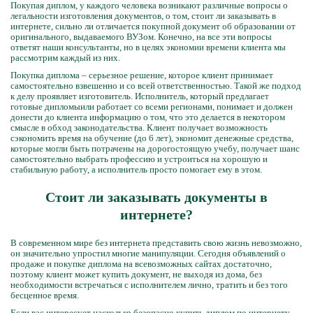
Покупая диплом, у каждого человека возникают различные вопросы о
легальности изготовления документов, о том, стоит ли заказывать в
интернете, сильно ли отличается покупной документ об образовании от
оригинального, выдаваемого ВУЗом. Конечно, на все эти вопросы
ответят наши консультанты, но в целях экономии времени клиента мы
рассмотрим каждый из них.
Покупка диплома – серьезное решение, которое клиент принимает
самостоятельно взвешенно и со всей ответственностью. Такой же подход
к делу проявляет изготовитель. Исполнитель, который предлагает
готовые дипломыили работает со всеми регионами, понимает и должен
донести до клиента информацию о том, что это делается в некотором
смысле в обход законодательства. Клиент получает возможность
сэкономить время на обучение (до 6 лет), экономит денежные средства,
которые могли быть потрачены на дорогостоящую учебу, получает шанс
самостоятельно выбрать профессию и устроиться на хорошую и
стабильную работу, а исполнитель просто помогает ему в этом.
Стоит ли заказывать документы в
интернете?
В современном мире без интернета представить свою жизнь невозможно,
он значительно упростил многие манипуляции. Сегодня объявлений о
продаже и покупке диплома на всевозможных сайтах достаточно,
поэтому клиент может купить документ, не выходя из дома, без
необходимости встречаться с исполнителем лично, тратить и без того
бесценное время.
Если вас интересует насколько безопасно купить диплом по интернету,