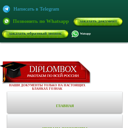
Написать в Telegram
Позвонить по Whatsapp
заказать документ
заказать обратный звонок
Watsapp
НАШИ ДОКУМЕНТЫ ТОЛЬКО НА НАСТОЯЩИХ
БЛАНКАХ ГОЗНАК
ГЛАВНАЯ