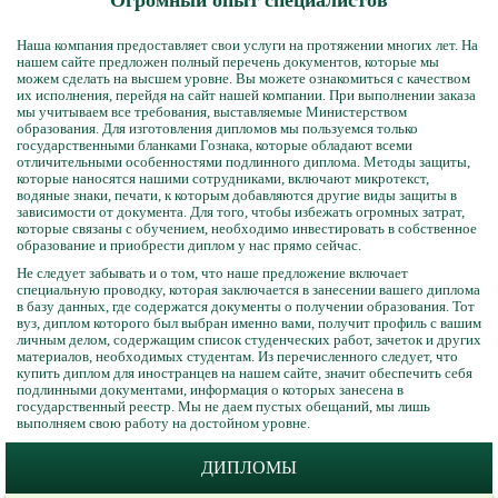
Огромный опыт специалистов
Наша компания предоставляет свои услуги на протяжении многих лет. На
нашем сайте предложен полный перечень документов, которые мы
можем сделать на высшем уровне. Вы можете ознакомиться с качеством
их исполнения, перейдя на сайт нашей компании. При выполнении заказа
мы учитываем все требования, выставляемые Министерством
образования. Для изготовления дипломов мы пользуемся только
государственными бланками Гознака, которые обладают всеми
отличительными особенностями подлинного диплома. Методы защиты,
которые наносятся нашими сотрудниками, включают микротекст,
водяные знаки, печати, к которым добавляются другие виды защиты в
зависимости от документа. Для того, чтобы избежать огромных затрат,
которые связаны с обучением, необходимо инвестировать в собственное
образование и приобрести диплом у нас прямо сейчас.
Не следует забывать и о том, что наше предложение включает
специальную проводку, которая заключается в занесении вашего диплома
в базу данных, где содержатся документы о получении образования. Тот
вуз, диплом которого был выбран именно вами, получит профиль с вашим
личным делом, содержащим список студенческих работ, зачеток и других
материалов, необходимых студентам. Из перечисленного следует, что
купить диплом для иностранцев на нашем сайте, значит обеспечить себя
подлинными документами, информация о которых занесена в
государственный реестр. Мы не даем пустых обещаний, мы лишь
выполняем свою работу на достойном уровне.
ДИПЛОМЫ