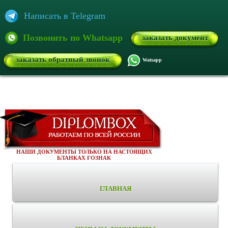
Написать в Telegram
Позвонить по Whatsapp
заказать документ
заказать обратный звонок
Watsapp
НАШИ ДОКУМЕНТЫ ТОЛЬКО НА НАСТОЯЩИХ
БЛАНКАХ ГОЗНАК
ГЛАВНАЯ