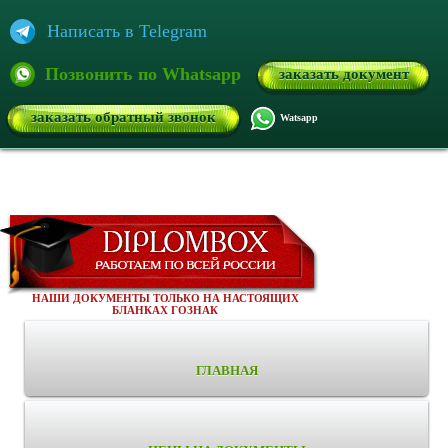
Написать в Telegram
Позвонить по Whatsapp
заказать документ
заказать обратный звонок
Watsapp
НАШИ ДОКУМЕНТЫ ТОЛЬКО НА НАСТОЯЩИХ
БЛАНКАХ ГОЗНАК
ГЛАВНАЯ