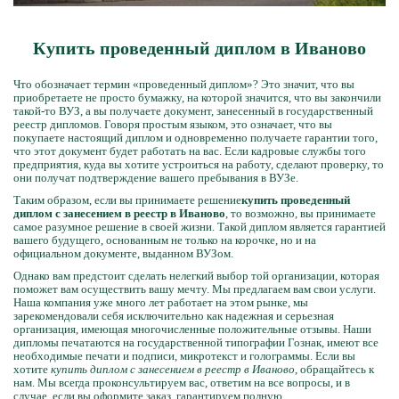
Купить проведенный диплом в Иваново
Что обозначает термин «проведенный диплом»? Это значит, что вы
приобретаете не просто бумажку, на которой значится, что вы закончили
такой-то ВУЗ, а вы получаете документ, занесенный в государственный
реестр дипломов. Говоря простым языком, это означает, что вы
покупаете настоящий диплом и одновременно получаете гарантии того,
что этот документ будет работать на вас. Если кадровые службы того
предприятия, куда вы хотите устроиться на работу, сделают проверку, то
они получат подтверждение вашего пребывания в ВУЗе.
Таким образом, если вы принимаете решение
купить проведенный
диплом с занесением в реестр в Иваново
, то возможно, вы принимаете
самое разумное решение в своей жизни. Такой диплом является гарантией
вашего будущего, основанным не только на корочке, но и на
официальном документе, выданном ВУЗом.
Однако вам предстоит сделать нелегкий выбор той организации, которая
поможет вам осуществить вашу мечту. Мы предлагаем вам свои услуги.
Наша компания уже много лет работает на этом рынке, мы
зарекомендовали себя исключительно как надежная и серьезная
организация, имеющая многочисленные положительные отзывы. Наши
дипломы печатаются на государственной типографии Гознак, имеют все
необходимые печати и подписи, микротекст и голограммы. Если вы
хотите
купить диплом с занесением в реестр в Иваново
, обращайтесь к
нам. Мы всегда проконсультируем вас, ответим на все вопросы, и в
случае, если вы оформите заказ, гарантируем полную