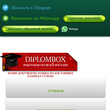
Написать в Telegram
Позвонить по Whatsapp
заказать документ
заказать обратный звонок
Watsapp
НАШИ ДОКУМЕНТЫ ТОЛЬКО НА НАСТОЯЩИХ
БЛАНКАХ ГОЗНАК
ГЛАВНАЯ