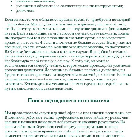
развитым мышлением;
умениями в обращении с соответствующими инструментами;
дипломом.
Если вы знаете, что обладаете первыми тремя, то приобрести последний
– не проблема. Мы предлагаем вам заказать диплом у нас вместо того,
чтобы попусту растрачивать время на получение диплома официальным
путем. Ведь в принципе, вы его в любом случае будете покупать. Только
мы предоставим вам его в течение нескольких суток, а в университете
придется потратить 4-5 лет и значительно больше средств. Если у вас нет
познаний, но есть огромное желание освоить профессию, то поступать в
ВУЗ также бессмысленно, как и в первом случае. В подобной ситуации
решением станут ускоренные курсы или видео-уроки, которые дадут вам
необходимую теоретическую основу. К тому же, вы можете
воспользоваться самообучением, которое может происходить уже после
получения должности. Дополнив эти базовые познания дипломом, вы
будете готовы отправиться за получением желаемой должности. Если вы
решили изменить свое будущее в лучшую сторону, то не следует
затягивать. Купить диплом механика – значит сделать последний шаг на
пути к выполнению поставленной цели.
Поиск подходящего исполнителя
Мы предоставляем услуги в данной сфере на протяжении нескольких лет.
В компании работают только профессионалы высочайшего уровня, чьи
навыки и познания позволяют добиваться наилучших результатов. На
нашем сайте вы найдете всю необходимую информацию, которая
поможет вам сделать правильный выбор. Если останутся какие-либо
сомнения, то свяжитесь с нашими консультантами, и они с легкостью