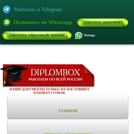
Написать в Telegram
Позвонить по Whatsapp
заказать документ
заказать обратный звонок
Watsapp
НАШИ ДОКУМЕНТЫ ТОЛЬКО НА НАСТОЯЩИХ
БЛАНКАХ ГОЗНАК
ГЛАВНАЯ