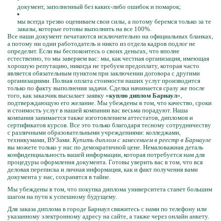
документ, заполненный без каких-либо ошибок и помарок;
мы всегда трезво оцениваем свои силы, а потому беремся только за те
заказы, которые готовы выполнить на все 100%.
Все наши документ печатаются исключительно на официальных бланках,
а потому ни один работодатель и никто из отдела кадров подлог не
определит. Если вы беспокоитесь о своих деньгах, что вполне
естественно, то мы заверяем вас: мы, как честная организация, имеющая
хорошую репутацию, никогда не требуем предоплату, которая часто
является обязательным пунктом при заключении договора с другими
организациями. Полная оплата стоимости наших услуг производится
только по факту выполнения задачи. Сделка начинается сразу же после
того, как заказчик высылает заявку «
куплю диплом Барнаул
»,
подтверждающую его желание. Мы убеждены в том, что качество, сроки
и стоимость услуг в нашей компании вас весьма порадуют. Наша
компания занимается также изготовлением аттестатов, дипломов и
сертификатов курсов. Все это только благодаря тесному сотрудничеству
с различными образовательными учреждениями: колледжами,
техникумами, ВУЗами.
Купить диплом с занесением в реестр в Барнауле
вы можете только у нас по демократичной цене. Немаловажная деталь
конфиденциальность вашей информации, которая потребуется нам для
процедуры оформления документа. Готовы уверить вас в том, что вся
деловая переписка и личная информация, как и факт получения вами
документа у нас, сохранятся в тайне.
Мы убеждены в том, что покупка диплома университета станет большим
шагом на пути к успешному будущему.
Для заказа диплома в городе Барнаул свяжитесь с нами по телефону или
указанному электронному адресу на сайте, а также через онлайн анкету.