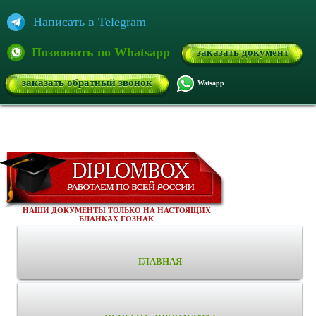
Написать в Telegram
Позвонить по Whatsapp
заказать документ
заказать обратный звонок
Watsapp
НАШИ ДОКУМЕНТЫ ТОЛЬКО НА НАСТОЯЩИХ
БЛАНКАХ ГОЗНАК
ГЛАВНАЯ