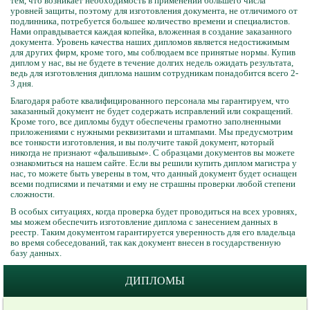
тем, что возникает необходимость в применении большего числа
уровней защиты, поэтому для изготовления документа, не отличимого от
подлинника, потребуется большее количество времени и специалистов.
Нами оправдывается каждая копейка, вложенная в создание заказанного
документа. Уровень качества наших дипломов является недостижимым
для других фирм, кроме того, мы соблюдаем все принятые нормы. Купив
диплом у нас, вы не будете в течение долгих недель ожидать результата,
ведь для изготовления диплома нашим сотрудникам понадобится всего 2-
3 дня.
Благодаря работе квалифицированного персонала мы гарантируем, что
заказанный документ не будет содержать исправлений или сокращений.
Кроме того, все дипломы будут обеспечены грамотно заполненными
приложениями с нужными реквизитами и штампами. Мы предусмотрим
все тонкости изготовления, и вы получите такой документ, который
никогда не признают «фальшивым». С образцами документов вы можете
ознакомиться на нашем сайте. Если вы решили купить диплом магистра у
нас, то можете быть уверены в том, что данный документ будет оснащен
всеми подписями и печатями и ему не страшны проверки любой степени
сложности.
В особых ситуациях, когда проверка будет проводиться на всех уровнях,
мы можем обеспечить изготовление диплома с занесением данных в
реестр. Таким документом гарантируется уверенность для его владельца
во время собеседований, так как документ внесен в государственную
базу данных.
ДИПЛОМЫ