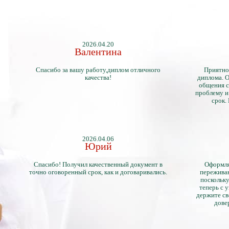
2026.04.20
Валентина
Спасибо за вашу работу,диплом отличного
Приятно
качества!
диплома. О
общения с
проблему и
срок.
2026.04.06
Юрий
Спасибо! Получил качественный документ в
Оформля
точно оговоренный срок, как и договаривались.
переживан
поскольку
теперь с 
держите св
дове