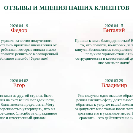
ОТЗЫВЫ И МНЕНИЯ НАШИХ КЛИЕНТОВ
2026.04.19
2026.04.15
Федор
Виталий
 удивило качество полученного
Пришел к вам с благодарностью! 
стались приятные впечатления от
то, что помогли, во-вторых, за т
 ребятами, которые вникли в мою
кинули. Беспокоилась совершенно 
 помогли решить ее в оговоренный
получила удовольствие от 
 Большое спасибо! Удачи вам!
сотрудничества и качественный д
мне очень помогли!
2026.04.02
2026.03.29
Егор
Владимир
л заказ из другой страны. Были
Уже получил одно высшее образ
ия на счет вашей порядочности,
решил сменить сферу деятельнос
 была внесена предоплата. Могу
обратился к услугам вашей компа
уверенностью утверждать, что вы
за документ внес только после того
ое слово. Спасибо за оправданное
доставил его в указанное место.
рие и качественный диплом!
сравнить – это действительно 
диплом. Он не имеет никаких о
официально выданными докум