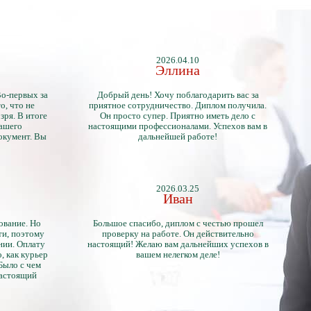
2026.04.10
Эллина
Во-первых за
Добрый день! Хочу поблагодарить вас за
о, что не
приятное сотрудничество. Диплом получила.
зря. В итоге
Он просто супер. Приятно иметь дело с
нашего
настоящими профессионалами. Успехов вам в
окумент. Вы
дальнейшей работе!
2026.03.25
Иван
ование. Но
Большое спасибо, диплом с честью прошел
ти, поэтому
проверку на работе. Он действительно
нии. Оплату
настоящий! Желаю вам дальнейших успехов в
, как курьер
вашем нелегком деле!
 Было с чем
настоящий
тличий с
ентами.