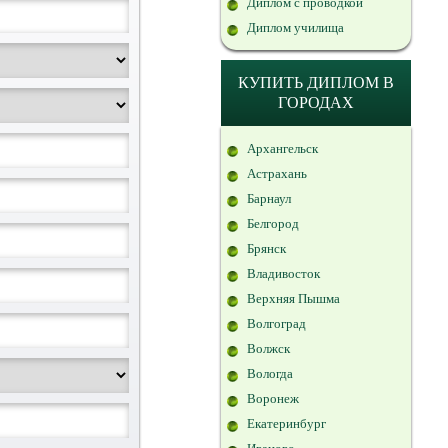
Диплом с проводкой
Диплом училища
КУПИТЬ ДИПЛОМ В
ГОРОДАХ
Архангельск
Астрахань
Барнаул
Белгород
Брянск
Владивосток
Верхняя Пышма
Волгоград
Волжск
Вологда
Воронеж
Екатеринбург