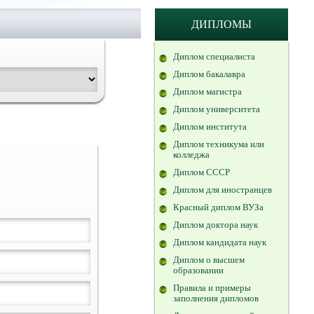
ДИПЛОМЫ
Диплом специалиста
Диплом бакалавра
Диплом магистра
Диплом университета
Диплом института
Диплом техникума или
колледжа
Диплом СССР
Диплом для иностранцев
Красный диплом ВУЗа
Диплом доктора наук
Диплом кандидата наук
Диплом о высшем
образовании
Правила и примеры
заполнения дипломов