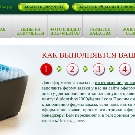
tsapp
заказать документ
заказать обратный звонок
АЯ
ЦЕНЫ НА
ФОТО И ВИДЕО
ГАРАНТИИ
ВОПР
ДОКУМЕНТЫ
ДОКУМЕНТОВ
КАЧЕСТВА
ОТВ
КАК ВЫПОЛНЯЕТСЯ ВАШ
1
2
3
4
Для оформления заказа на
изготовление дипло
заполнить форму заявки у нас на сайте оформл
анкету для заполнения и заполненную отправи
почту:
diplomsbox2000@gmail.com
Просим оче
к заполнению формы заказа, если появляются 
оформлении заявки, просим эти строчки в фор
менеджеры Вам перезвонят и в телефонном р
сделать.
Читать далее...