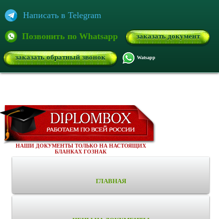
Написать в Telegram
Позвонить по Whatsapp
заказать документ
заказать обратный звонок
Watsapp
НАШИ ДОКУМЕНТЫ ТОЛЬКО НА НАСТОЯЩИХ
БЛАНКАХ ГОЗНАК
ГЛАВНАЯ