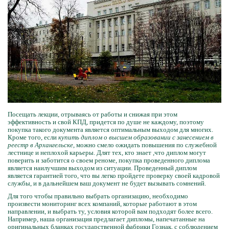
Посещать лекции, отрываясь от работы и снижая при этом
эффективность и свой КПД, придется по душе не каждому, поэтому
покупка такого документа является оптимальным выходом для многих.
Кроме того, если
купить диплом о высшем образовании с занесением в
реестр в Архангельске
, можно смело ожидать повышения по служебной
лестнице и неплохой карьеры. Длят тех, кто знает ,что диплом могут
поверить и заботится о своем реноме, покупка проведенного диплома
является наилучшим выходом из ситуации. Проведенный диплом
является гарантией того, что вы легко пройдете проверку своей кадровой
службы, и в дальнейшем ваш документ не будет вызывать сомнений.
Для того чтобы правильно выбрать организацию, необходимо
произвести мониторинг всех компаний, которые работают в этом
направлении, и выбрать ту, условия которой вам подходят более всего.
Например, наша организация предлагает дипломы, напечатанные на
оригинальных бланках государственной фабрики Гознак, с соблюдением