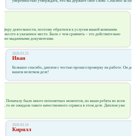
уверенностью утверждать, что вы держите свое слово. Спасибо за опр
 сферу деятельности, поэтому обратился к услугам вашей компании.
ставил его в указанное место. Было с чем сравнить – это действительно
иально выданными документами.
2026.03.25
Иван
Большое спасибо, диплом с честью прошел проверку на работе. Он де
вашем нелегком деле!
ке. Поначалу было много непонятных моментов, но ваши ребята во всем
но, то не ожидала такого качественного сервиса в этом деле. Диплом уже
2026.03.16
Кирилл