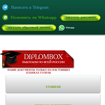
Написать в Telegram
Позвонить по Whatsapp
заказать документ
заказать обратный звонок
Watsapp
НАШИ ДОКУМЕНТЫ ТОЛЬКО НА НАСТОЯЩИХ
БЛАНКАХ ГОЗНАК
ГЛАВНАЯ