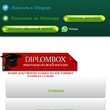
Написать в Telegram
Позвонить по Whatsapp
заказать документ
заказать обратный звонок
Watsapp
НАШИ ДОКУМЕНТЫ ТОЛЬКО НА НАСТОЯЩИХ
БЛАНКАХ ГОЗНАК
ГЛАВНАЯ