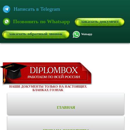
Написать в Telegram
Позвонить по Whatsapp
заказать документ
заказать обратный звонок
Watsapp
НАШИ ДОКУМЕНТЫ ТОЛЬКО НА НАСТОЯЩИХ
БЛАНКАХ ГОЗНАК
ГЛАВНАЯ