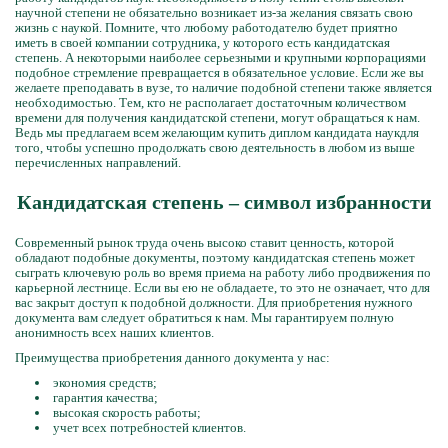
научной степени не обязательно возникает из-за желания связать свою
жизнь с наукой. Помните, что любому работодателю будет приятно
иметь в своей компании сотрудника, у которого есть кандидатская
степень. А некоторыми наиболее серьезными и крупными корпорациями
подобное стремление превращается в обязательное условие. Если же вы
желаете преподавать в вузе, то наличие подобной степени также является
необходимостью. Тем, кто не располагает достаточным количеством
времени для получения кандидатской степени, могут обращаться к нам.
Ведь мы предлагаем всем желающим купить диплом кандидата наукдля
того, чтобы успешно продолжать свою деятельность в любом из выше
перечисленных направлений.
Кандидатская степень – символ избранности
Современный рынок труда очень высоко ставит ценность, которой
обладают подобные документы, поэтому кандидатская степень может
сыграть ключевую роль во время приема на работу либо продвижения по
карьерной лестнице. Если вы ею не обладаете, то это не означает, что для
вас закрыт доступ к подобной должности. Для приобретения нужного
документа вам следует обратиться к нам. Мы гарантируем полную
анонимность всех наших клиентов.
Преимущества приобретения данного документа у нас:
экономия средств;
гарантия качества;
высокая скорость работы;
учет всех потребностей клиентов.