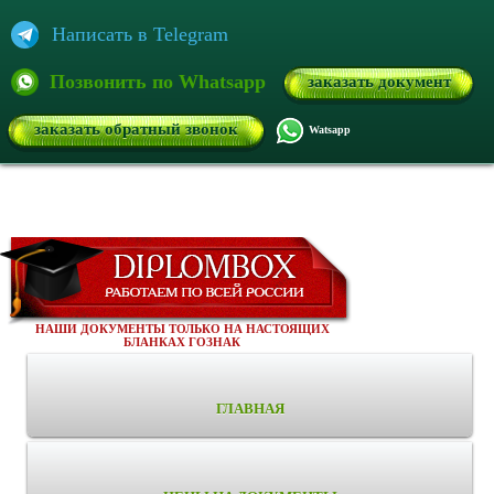
Написать в Telegram
Позвонить по Whatsapp
заказать документ
заказать обратный звонок
Watsapp
НАШИ ДОКУМЕНТЫ ТОЛЬКО НА НАСТОЯЩИХ
БЛАНКАХ ГОЗНАК
ГЛАВНАЯ