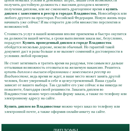
ценой немалых усилий и денежных затрат, лишая себя возможности
получить достойную должность с высоким доходом к моменту
получения диплома, или же сэкономить драгоценное время и
купить
диплом с занесением в реестр в городах Владивосток
, Новосибирск или
любого другого на просторах Российской Федерации. Новую жизнь пора
начинать уже сейчас! И вы откроете для себя множество перспектив и
возможностей.
Стоимость услуг в нашей компании вполне приемлема и быстро окупится
на должности вашей мечты, а сроки выполнения заказа вас, безусловно,
порадуют.
Купить проведенный диплом в городе Владивосток
обойдется несколько дороже, нежели обычный. Но гарантий такой
документ даст в разы больше и не вызовет сомнений в достоверности в
условиях любой проверки.
Не стоит затягивать и тратить время на раздумья, тем самым все дальше
отталкивая возможность отозваться на желаемую вакансию. Решитесь
купить диплом о высшем образовании с занесением в реестр во
Владивостоке
, ведь время не ждет, и ваше место может занять другой
человек, более уверенный в себе и целеустремленный. Ваша судьба
зависит от вашего выбора. Так сделайте его уже сейчас и вы никогда не
пожалеете, благодаря своей решимости. Заказать диплом во
Владивостоке можно через онлайн форму заказа, а также по телефону или
электронному адресу на сайте.
Купить диплом во
Владивостоке
можно через заказ по телефону или
электронной почте, а также оформив онлайн-анкету на сайте.
ДИПЛОМЫ