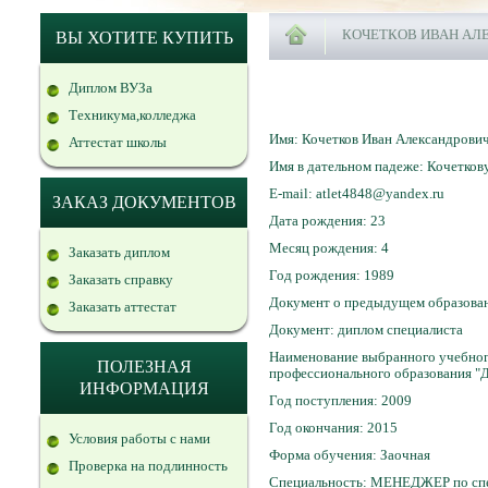
КОЧЕТКОВ ИВАН АЛ
ВЫ ХОТИТЕ КУПИТЬ
Диплом ВУЗа
Техникума,колледжа
Имя: Кочетков Иван Александрови
Аттестат школы
Имя в дательном падеже: Кочетков
E-mail: atlet4848@yandex.ru
ЗАКАЗ ДОКУМЕНТОВ
Дата рождения: 23
Месяц рождения: 4
Заказать диплом
Год рождения: 1989
Заказать справку
Документ о предыдущем образовани
Заказать аттестат
Документ: диплом специалиста
Наименование выбранного учебного
ПОЛЕЗНАЯ
профессионального образования "
ИНФОРМАЦИЯ
Год поступления: 2009
Год окончания: 2015
Условия работы с нами
Форма обучения: Заочная
Проверка на подлинность
Специальность: МЕНЕДЖЕР по спец