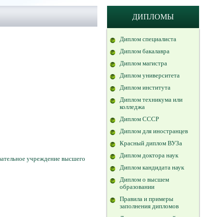
ДИПЛОМЫ
Диплом специалиста
Диплом бакалавра
Диплом магистра
Диплом университета
Диплом института
Диплом техникума или
колледжа
Диплом СССР
Диплом для иностранцев
Красный диплом ВУЗа
Диплом доктора наук
овательное учреждение высшего
Диплом кандидата наук
Диплом о высшем
образовании
Правила и примеры
заполнения дипломов