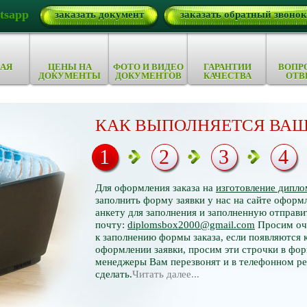
tsapp
заказать документ
заказать обратный звонок
АЯ
ЦЕНЫ НА
ФОТО И ВИДЕО
ГАРАНТИИ
ВОПР
ДОКУМЕНТЫ
ДОКУМЕНТОВ
КАЧЕСТВА
ОТВ
КАК ВЫПОЛНЯЕТСЯ ВАШ
1
2
3
4
Для оформления заказа на
изготовление дипло
заполнить форму заявки у нас на сайте оформл
анкету для заполнения и заполненную отправи
почту:
diplomsbox2000@gmail.com
Просим оче
к заполнению формы заказа, если появляются 
оформлении заявки, просим эти строчки в фор
менеджеры Вам перезвонят и в телефонном р
сделать.
Читать далее...