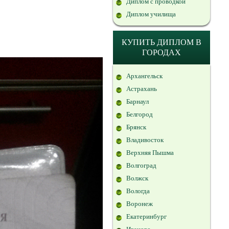
Диплом с проводкой
Диплом училища
КУПИТЬ ДИПЛОМ В
ГОРОДАХ
Архангельск
Астрахань
Барнаул
Белгород
Брянск
Владивосток
Верхняя Пышма
Волгоград
Волжск
Вологда
Воронеж
Екатеринбург