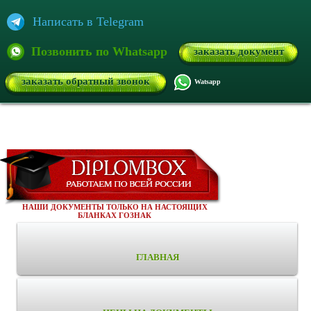
Написать в Telegram
Позвонить по Whatsapp
заказать документ
заказать обратный звонок
Watsapp
НАШИ ДОКУМЕНТЫ ТОЛЬКО НА НАСТОЯЩИХ
БЛАНКАХ ГОЗНАК
ГЛАВНАЯ